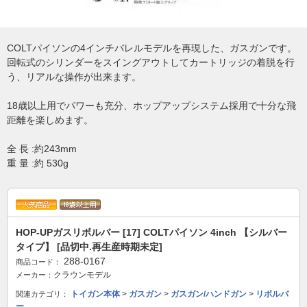
COLTパイソンの4インチバレルモデルを再現した、ガスガンです。
回転式のシリンダーをスイングアウトしてカートリッジの着脱を行
う、リアルな操作が出来ます。
18歳以上用でパワーも充分、ホップアップシステム採用で十分な飛
距離を楽しめます。
全 長 :約243mm
重 量 :約 530g
HOP-UPガスリボルバー [17] COLTパイソン 4inch 【シルバー
タイプ】 [品切中.再生産時期未定]
288-0167
商品コード：
クラウンモデル
メーカー：
トイガン本体
>
ガスガン
>
ガスガン/ハンドガン
>
リボルバ
関連カテゴリ：
ー