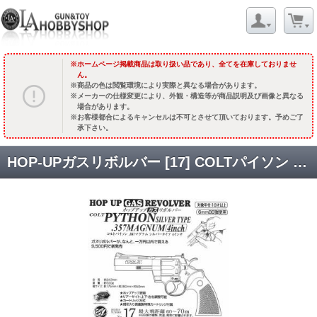
ホームページ掲載商品は取り扱い品であり、全てを在庫しておりませ
ん。
商品の色は閲覧環境により実際と異なる場合があります。
メーカーの仕様変更により、外観・構造等が商品説明及び画像と異なる
場合があります。
お客様都合によるキャンセルは不可とさせて頂いております。予めご了
承下さい。
HOP-UPガスリボルバー [17] COLTパイソン 4inch 【シルバータイプ】 [品切中.再生産時期未定]