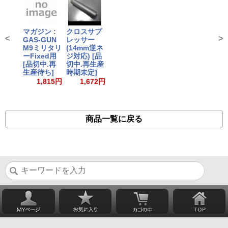
マガジン :
クロスサプ
<
>
GAS-GUN
レッサー
M9ミリタリ
(14mm逆ネ
ーFixed用
ジ対応) [品
[品切中.再
切中.再生産
生産待ち]
時期未定]
1,815円
1,672円
商品一覧に戻る