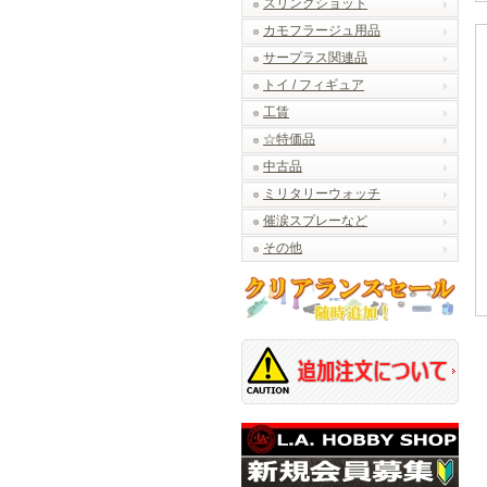
スリングショット
カモフラージュ用品
サープラス関連品
トイ / フィギュア
工賃
☆特価品
中古品
ミリタリーウォッチ
催涙スプレーなど
その他