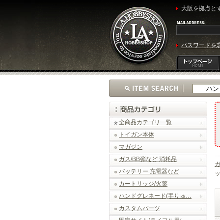
大阪を拠点とす
パスワードを
全商品カテゴリ一覧
トイガン本体
マガジン
ガス/BB弾など 消耗品
バッテリー 充電器など
ッ
カートリッジ/火薬
ハンドグレネード(手りゅ…
カスタムパーツ