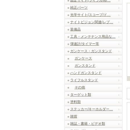
固定サイト(ライフル用/…
純正パーツ
光学サイト(スコープ/ド…
ナイトビジョン関連(レプ…
装備品
工具・メンテナンス用品な…
弾速計/タイマー等
ガンケース・ガンスタンド
ガンケース
ガンスタンド
ハンドガンスタンド
ライフルスタンド
その他
ターゲット類
塗料類
ステッカー/キーホルダー…
雑貨
雑誌・書籍・ビデオ類