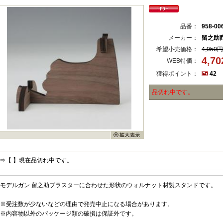
品番：
958-00
メーカー：
留之助
希望小売価格：
4,950円
4,7
WEB特価：
獲得ポイント：
42
品切れ中です。
⇒【 】現在品切れ中です。
モデルガン 留之助ブラスターに合わせた形状のウォルナット材製スタンドです。
※受注数が少ないなどの理由で発売中止になる場合があります。
※内容物以外のパッケージ類の破損は保証外です。