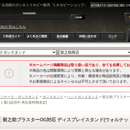
る信頼のガン＆トイホビー販売「L.A.ホビーショップ」
忘れた方はこちら
ホームページ掲載商品は取り扱い品であり、全てを在庫してお
商品の色は閲覧環境により実際と異なる場合があります。
メーカーの仕様変更により、外観・構造等が商品説明及び画像
お客様都合によるキャンセルは不可とさせて頂いております。
ガンケース・ガンスタンド
>
ガンスタンド
>
ハンドガンスタンド
> 留之助ブラスター
ト製) [品切中.再生産時期未定]
留之助ブラスターOG対応 ディスプレイスタンド(ウォルナット製