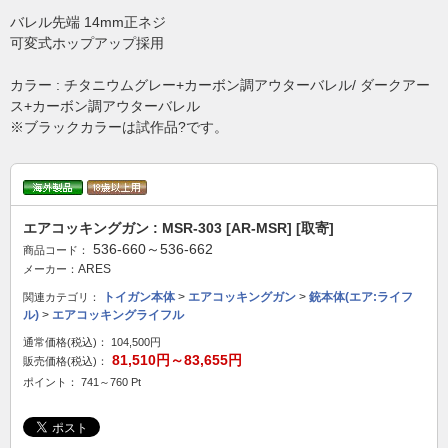
バレル先端 14mm正ネジ
可変式ホップアップ採用
カラー : チタニウムグレー+カーボン調アウターバレル/ ダークアー
ス+カーボン調アウターバレル
※ブラックカラーは試作品?です。
エアコッキングガン : MSR-303 [AR-MSR] [取寄]
536-660～536-662
商品コード：
ARES
メーカー：
トイガン本体
>
エアコッキングガン
>
銃本体(エア:ライフ
関連カテゴリ：
ル)
>
エアコッキングライフル
通常価格(税込)：
104,500円
81,510円～83,655円
販売価格(税込)：
ポイント： 741～760 Pt