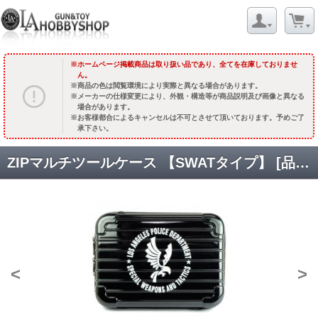
ホームページ掲載商品は取り扱い品であり、全てを在庫しておりませ
ん。
商品の色は閲覧環境により実際と異なる場合があります。
メーカーの仕様変更により、外観・構造等が商品説明及び画像と異なる
場合があります。
お客様都合によるキャンセルは不可とさせて頂いております。予めご了
承下さい。
ZIPマルチツールケース 【SWATタイプ】 [品切中.再生産待ち]
<
>