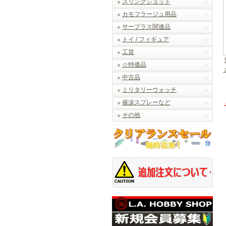
スリングショット
カモフラージュ用品
サープラス関連品
トイ / フィギュア
工賃
☆特価品
中古品
ミリタリーウォッチ
催涙スプレーなど
その他