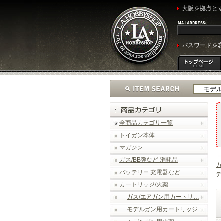
大阪を拠点とす
パスワードを
全商品カテゴリ一覧
トイガン本体
マガジン
ガス/BB弾など 消耗品
カ
バッテリー 充電器など
デ
カートリッジ/火薬
ガス/エアガン用カートリ…
モデルガン用カートリッジ