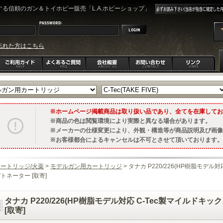
る信頼のガン＆トイホビー販売「L.A.ホビーショップ」
忘れた方はこちら
ホームページ掲載商品は取り扱い品であり、全てを在庫してお
商品の色は閲覧環境により実際と異なる場合があります。
メーカーの仕様変更により、外観・構造等が商品説明及び画像
お客様都合によるキャンセルは不可とさせて頂いております。
ートリッジ/火薬
>
モデルガン用カートリッジ
> タナカ P220/226(HP樹脂モデ
トネーター [取寄]
タナカ P220/226(HP樹脂モデル対応 C-Tec製マイルド
[取寄]