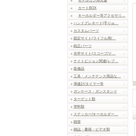
モデルガン用火薬
カートBOX
キーホルダー等アクセサリ…
ハンドグレネード(手りゅ…
カスタムパーツ
固定サイト(ライフル用/…
純正パーツ
光学サイト(スコープ/ド…
ナイトビジョン関連(レプ…
装備品
工具・メンテナンス用品な…
弾速計/タイマー等
ガンケース・ガンスタンド
ターゲット類
塗料類
ステッカー/キーホルダー…
雑貨
雑誌・書籍・ビデオ類