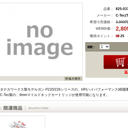
品番：
825-03
メーカー：
C-Tec(
希望小売価格：
3,300円
2,8
WEB特価：
獲得ポイント：
25
個数：
返
タナカワークス製モデルガン P220/226シリーズの、HP(ハイパフォーマンス)
C-Tec製の、9mmマイルドキックカートリッジが使用可能になります。