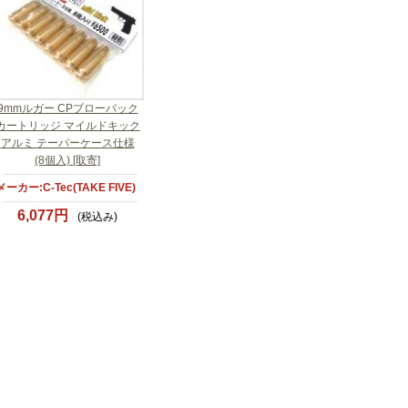
9mmルガー CPブローバック
カートリッジ マイルドキック
アルミ テーパーケース仕様
(8個入) [取寄]
メーカー:C-Tec(TAKE FIVE)
6,077円
(税込み)