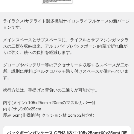
ライラクス/サテライト製多機能ナイロンライフルケースの新バージ
ョンです。
メインスペースとサブスペースに、ライフルとサブマシンガンクラ
スの二梃を収納出来、アルミパイプ(バックボーン)内蔵で折れ曲が
りに強く、銃への負担を軽減します。
グローブやバッテリー等のアクセサリーを収容するスペースが二か
所、識別に便利ばベルクロパッチ貼り付けスペースが備わっていま
す。
携行方法は、手提げと背負いの二通りが可能です。
内寸(メイン):105x25cm +20cmのマズルカバー付
内寸(サブ):60x25cm
厚み:5cm(非収納時) クッション材 1cm x2枚含む
バックボーンガンケース GEN3 (内寸:105x25cm+60x25cm) [取