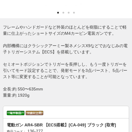
フレームやハンドガードなど外装のほとんどを樹脂にすることで軽
量に仕上がったショートサイズのM4カービン電装ガンです。
内部機構にはクラシックアーミー製ネメシスX9などでおなじみの電
子トリガーシステム【ECS】を搭載しています。
セミオートポジションでトリガーを長押しし、もう一度トリガーを
引いてモード設定することで、発射モードを3点バースト、5点バー
スト等に変更することが可能となっています。
全長:約 550〜635mm
重量:約 1920g
電動ガン AR4-SBR 【ECS搭載】[CA-049] ブラック [取寄]
136-277
商品コード：