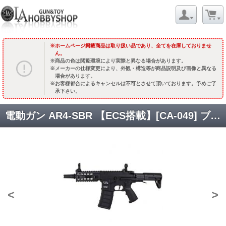
ホームページ掲載商品は取り扱い品であり、全てを在庫しておりませ
ん。
商品の色は閲覧環境により実際と異なる場合があります。
メーカーの仕様変更により、外観・構造等が商品説明及び画像と異なる
場合があります。
お客様都合によるキャンセルは不可とさせて頂いております。予めご了
承下さい。
電動ガン AR4-SBR 【ECS搭載】[CA-049] ブラック [取寄]
<
>