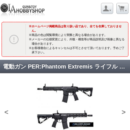
ホームページ掲載商品は取り扱い品であり、全てを在庫しておりませ
ん。
商品の色は閲覧環境により実際と異なる場合があります。
メーカーの仕様変更により、外観・構造等が商品説明及び画像と異なる
場合があります。
お客様都合によるキャンセルは不可とさせて頂いております。予めご了
承下さい。
電動ガン PER:Phantom Extremis ライフル MK IX [APS-PER709] [取寄]
<
>