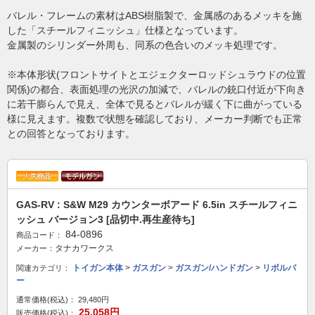
バレル・フレームの素材はABS樹脂製で、金属感のあるメッキを施
した「スチールフィニッシュ」仕様となっています。
金属製のシリンダー外周も、同系の色合いのメッキ処理です。
※本体形状(フロントサイトとエジェクターロッドシュラウドの位置
関係)の都合、表面処理の光沢の加減で、バレルの銃口付近が下向き
に若干膨らんで見え、全体で見るとバレルが緩く下に曲がっている
様に見えます。複数で状態を確認しており、メーカー判断でも正常
との回答となっております。
GAS-RV : S&W M29 カウンターボアード 6.5in スチールフィニ
ッシュ バージョン3 [品切中.再生産待ち]
84-0896
商品コード：
タナカワークス
メーカー：
トイガン本体
>
ガスガン
>
ガスガン/ハンドガン
>
リボルバ
関連カテゴリ：
ー
通常価格(税込)：
29,480円
25,058円
販売価格(税込)：