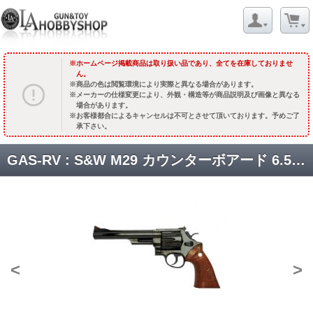
ホームページ掲載商品は取り扱い品であり、全てを在庫しておりませ
ん。
商品の色は閲覧環境により実際と異なる場合があります。
メーカーの仕様変更により、外観・構造等が商品説明及び画像と異なる
場合があります。
お客様都合によるキャンセルは不可とさせて頂いております。予めご了
承下さい。
GAS-RV : S&W M29 カウンターボアード 6.5in スチールフィニッシュ バージョン3 [品切中.再生産待ち]
<
>