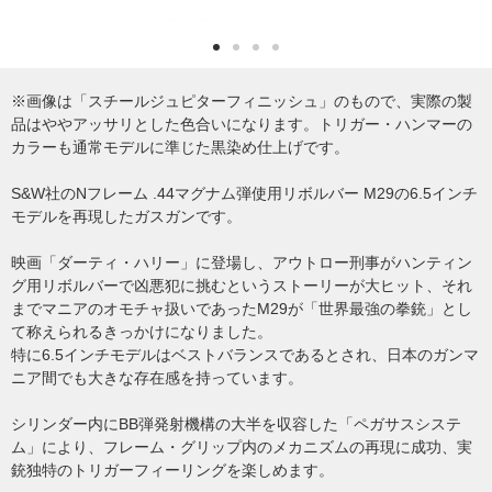
※画像は「スチールジュピターフィニッシュ」のもので、実際の製
品はややアッサリとした色合いになります。トリガー・ハンマーの
カラーも通常モデルに準じた黒染め仕上げです。
S&W社のNフレーム .44マグナム弾使用リボルバー M29の6.5インチ
モデルを再現したガスガンです。
映画「ダーティ・ハリー」に登場し、アウトロー刑事がハンティン
グ用リボルバーで凶悪犯に挑むというストーリーが大ヒット、それ
までマニアのオモチャ扱いであったM29が「世界最強の拳銃」とし
て称えられるきっかけになりました。
特に6.5インチモデルはベストバランスであるとされ、日本のガンマ
ニア間でも大きな存在感を持っています。
シリンダー内にBB弾発射機構の大半を収容した「ペガサスシステ
ム」により、フレーム・グリップ内のメカニズムの再現に成功、実
銃独特のトリガーフィーリングを楽しめます。