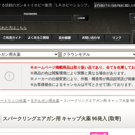
る信頼のガン＆トイホビー販売「L.A.ホビーショップ」
忘れた方はこちら
ホームページ掲載商品は取り扱い品であり、全てを在庫してお
商品の色は閲覧環境により実際と異なる場合があります。
メーカーの仕様変更により、外観・構造等が商品説明及び画像
お客様都合によるキャンセルは不可とさせて頂いております。
ートリッジ/火薬
>
モデルガン用火薬
> スパークリングエアガン用 キャップ火薬 96発
スパークリングエアガン用 キャップ火薬 96発入 [取寄]