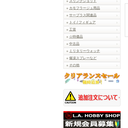
スリングショット
カモフラージュ用品
サープラス関連品
トイ / フィギュア
工賃
☆特価品
中古品
ミリタリーウォッチ
催涙スプレーなど
その他