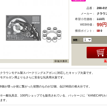
品番：
288-01
メーカー：
クラウ
希望小売価格：
110円
99
WEB特価：
獲得ポイント：
0
個数：
返
クラウンモデル製スパークリングエアガンに対応したキャップ火薬です。
モデルガン用よりもさらに安全な玩具用火薬です。
8個が環っか状に繋がった状態のものが12個、合計96回の発火分です。
※一般玩具店、100円ショップでも販売されている、パッケージに「KANECAP(
ます。