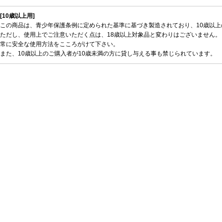
[10歳以上用]
この商品は、青少年保護条例に定められた基準に基づき製造されており、10歳以
ただし、使用上でご注意いただく点は、18歳以上対象品と変わりはございません。
常に安全な使用方法をこころがけて下さい。
また、10歳以上のご購入者が10歳未満の方に貸し与える事も禁じられています。