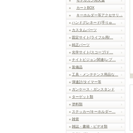
モデルガン用火薬
カートBOX
キーホルダー等アクセサリ…
ハンドグレネード(手りゅ…
カスタムパーツ
固定サイト(ライフル用/…
純正パーツ
光学サイト(スコープ/ド…
ナイトビジョン関連(レプ…
装備品
工具・メンテナンス用品な…
弾速計/タイマー等
ガンケース・ガンスタンド
ターゲット類
塗料類
ステッカー/キーホルダー…
雑貨
雑誌・書籍・ビデオ類