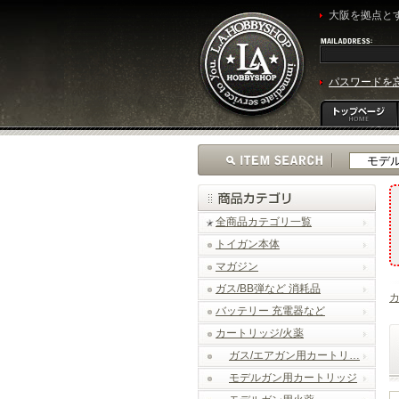
大阪を拠点とす
パスワードを
全商品カテゴリ一覧
トイガン本体
マガジン
ガス/BB弾など 消耗品
カ
バッテリー 充電器など
カートリッジ/火薬
ガス/エアガン用カートリ…
モデルガン用カートリッジ