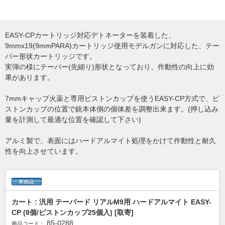
EASY-CPカートリッジ対応デトネーターを装着した、
9mmx19(9mmPARA)カートリッジ使用モデルガンに対応した、テー
パー形状カートリッジです。
実弾の様にテーパー(先細り)形状となっており、作動性の向上に効
果があります。
7mmキャップ火薬と専用ピストンカップを使うEASY-CP方式で、ピ
ストンカップの位置で銃本体側の個体差を調整出来ます。(押し込み
量を計測して最適な位置を確認して下さい)
アルミ製で、表面にはハードアルマイト処理をかけて作動性と耐久
性を向上させています。
カート : 汎用 テーパード リアルM9用 ハードアルマイト EASY-
CP (8個/ピストンカップ25個入) [取寄]
85-0288
商品コード：