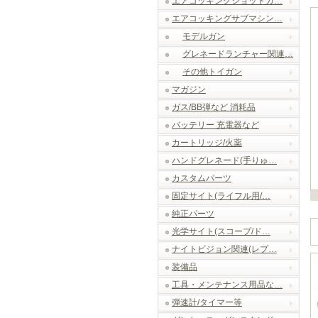
エアコッキングショットガ…
エアコッキングサブマシン…
モデルガン
グレネードランチャー関連…
その他トイガン
マガジン
ガス/BB弾など 消耗品
バッテリー 充電器など
カートリッジ/火薬
ハンドグレネード(手りゅ…
カスタムパーツ
固定サイト(ライフル用/…
純正パーツ
光学サイト(スコープ/ド…
ナイトビジョン関連(レプ…
装備品
工具・メンテナンス用品な…
弾速計/タイマー等