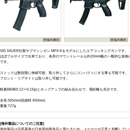
SIG SAUER社製サブマシンガン MPX-Kをモデルにしたエアコッキングガンです。
ほぼフルサイズで出来ており、各所のマウントレールも約20mm幅の一般的な規格
です。
ストックは数段階に伸縮可能、取り外してさらにコンパクトにする事も可能です。
フロント・リアサイトは取り外し可能です。
軽量BB弾(0.12〜0.15g)とホップアップの組み合わせで、飛距離も充分です。
全長:565mm(収縮時 450mm)
重量:727g
[海外製品についてのご注意]
海外製品は品質基準が日本国内製造品と異なるため、メーカーが正常と判断してい