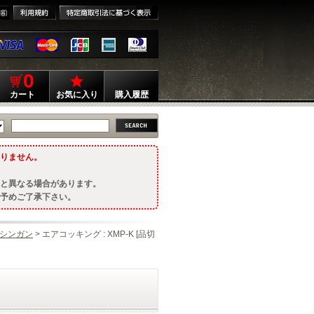
0
カート
お気に入り
購入履歴
りません。
と異なる場合があります。
予めご了承下さい。
シンガン
> エアコッキング : XMP-K [品切