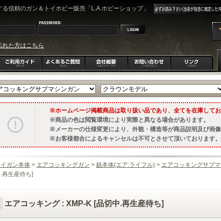
る信頼のガン＆トイホビー販売「L.A.ホビーショップ」
忘れた方はこちら
ホームページ掲載商品は取り扱い品であり、全てを在庫してお
商品の色は閲覧環境により実際と異なる場合があります。
メーカーの仕様変更により、外観・構造等が商品説明及び画像
お客様都合によるキャンセルは不可とさせて頂いております。
トイガン本体
>
エアコッキングガン
>
銃本体(エア:ライフル)
>
エアコッキングサブマ
.再生産待ち]
エアコッキング : XMP-K [品切中.再生産待ち]