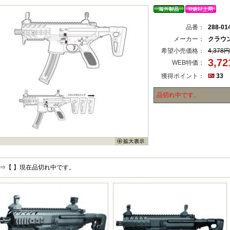
品番：
288-01
メーカー：
クラウ
希望小売価格：
4,378円
3,7
WEB特価：
獲得ポイント：
33
品切れ中です。
⇒【 】現在品切れ中です。