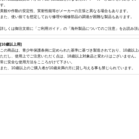
す。
美観や作動の安定性、実射性能等がメーカーの主張と異なる場合もあります。
また、使い捨てを想定しており修理や補修部品の調達が困難な製品もあります。
詳しくは御注文前に「ご利用ガイド」の「海外製品についてのご注意」をお読み頂
[10歳以上用]
この商品は、青少年保護条例に定められた基準に基づき製造されており、10歳以
ただし、使用上でご注意いただく点は、18歳以上対象品と変わりはございません。
常に安全な使用方法をこころがけて下さい。
また、10歳以上のご購入者が10歳未満の方に貸し与える事も禁じられています。