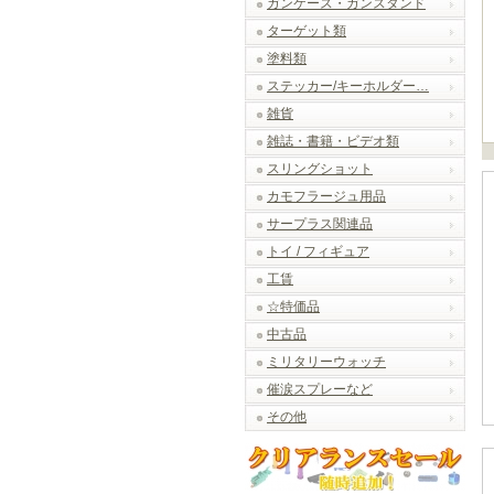
ガンケース・ガンスタンド
ターゲット類
塗料類
ステッカー/キーホルダー…
雑貨
雑誌・書籍・ビデオ類
スリングショット
カモフラージュ用品
サープラス関連品
トイ / フィギュア
工賃
☆特価品
中古品
ミリタリーウォッチ
催涙スプレーなど
その他