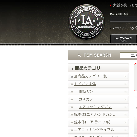
大阪を拠点とす
パスワードを
全商品カテゴリ一覧
トイガン本体
電動ガン
ガスガン
エアコッキングガン
中
銃本体(エア:ハンドガン…
銃本体(エア:ライフル)
エアコッキングライフル