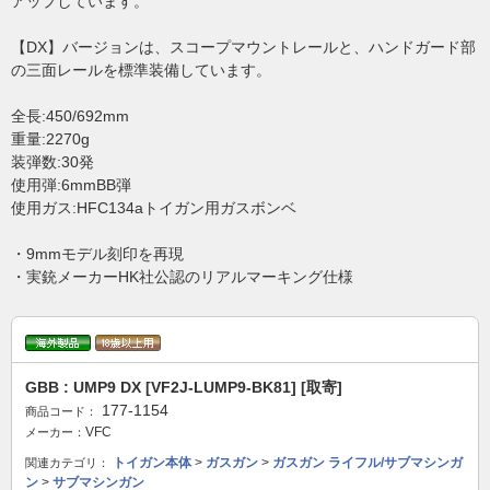
アップしています。
【DX】バージョンは、スコープマウントレールと、ハンドガード部
の三面レールを標準装備しています。
全長:450/692mm
重量:2270g
装弾数:30発
使用弾:6mmBB弾
使用ガス:HFC134aトイガン用ガスボンベ
・9mmモデル刻印を再現
・実銃メーカーHK社公認のリアルマーキング仕様
GBB : UMP9 DX [VF2J-LUMP9-BK81] [取寄]
177-1154
商品コード：
VFC
メーカー：
トイガン本体
>
ガスガン
>
ガスガン ライフル/サブマシンガ
関連カテゴリ：
ン
>
サブマシンガン