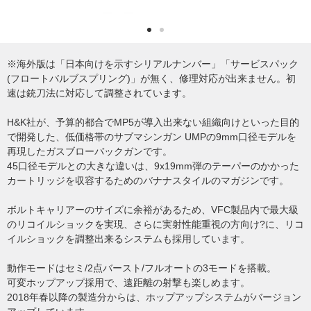
※海外版は「日本向けを示すシリアルナンバー」「サービスパック
(フロートバルブスプリング)」が無く、修理対応が出来ません。初
速は銃刀法に対応して調整されています。
H&K社が、予算的都合でMP5が導入出来ない組織向けといった目的
で開発した、低価格帯のサブマシンガン UMPの9mm口径モデルを
再現したガスブローバックガンです。
45口径モデルとの大きな違いは、9x19mm弾のテーパーのかかった
カートリッジを収容するためのバナナスタイルのマガジンです。
ボルトキャリアーのサイズに余裕があるため、VFC製品内で最大級
のリコイルショックを実現、さらに実射性能重視の方向け?に、リコ
イルショックを調整出来るシステムも採用しています。
動作モードはセミ/2点バースト/フルオートの3モードを搭載。
可変ホップアップ採用で、遠距離の射撃も楽しめます。
2018年春以降の製造分からは、ホップアップシステムがバージョン