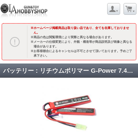
ホームページ掲載商品は取り扱い品であり、全てを在庫しておりませ
ん。
商品の色は閲覧環境により実際と異なる場合があります。
メーカーの仕様変更により、外観・構造等が商品説明及び画像と異なる
場合があります。
お客様都合によるキャンセルは不可とさせて頂いております。予めご了
承下さい。
バッテリー : リチウムポリマー G-Power 7.4V 20C (2ピース) /1100mAh [G-11-082] [取寄]