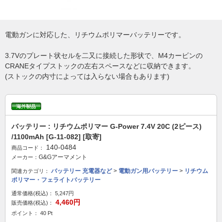
電動ガンに対応した、リチウムポリマーバッテリーです。
3.7Vのプレート状セルを二又に接続した形状で、M4カービンの
CRANEタイプストックの左右スペースなどに収納できます。
(ストックの内寸によっては入らない場合もあります)
バッテリー : リチウムポリマー G-Power 7.4V 20C (2ピース)
/1100mAh [G-11-082] [取寄]
140-0484
商品コード：
G&Gアーマメント
メーカー：
バッテリー 充電器など
>
電動ガン用バッテリー
>
リチウム
関連カテゴリ：
ポリマー・フェライトバッテリー
通常価格(税込)：
5,247円
4,460円
販売価格(税込)：
ポイント： 40 Pt