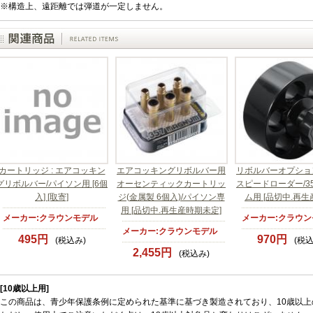
※構造上、遠距離では弾道が一定しません。
カートリッジ : エアコッキン
エアコッキングリボルバー用
リボルバーオプショ
グリボルバー/パイソン用 [6個
オーセンティックカートリッ
スピードローダー/3
入] [取寄]
ジ(金属製 6個入)/パイソン専
ム用 [品切中.再生
用 [品切中.再生産時期未定]
メーカー:クラウンモデル
メーカー:クラウン
メーカー:クラウンモデル
495円
970円
(税込み)
(税込
2,455円
(税込み)
[10歳以上用]
この商品は、青少年保護条例に定められた基準に基づき製造されており、10歳以