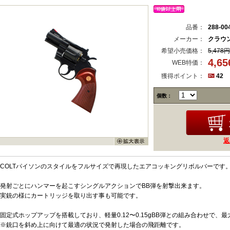
品番：
288-00
メーカー：
クラウ
希望小売価格：
5,478円
4,6
WEB特価：
獲得ポイント：
42
個数：
返
COLTパイソンのスタイルをフルサイズで再現したエアコッキングリボルバーです
発射ごとにハンマーを起こすシングルアクションでBB弾を射撃出来ます。
実銃の様にカートリッジを取り出す事も可能です。
固定式ホップアップを搭載しており、軽量0.12〜0.15gBB弾との組み合わせで、
※銃口を斜め上に向けて最適の状況で発射した場合の飛距離です。