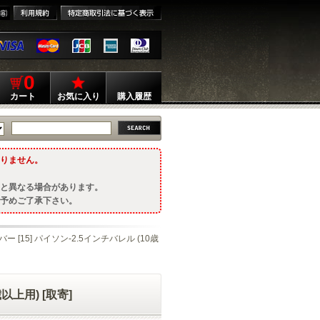
0
カート
お気に入り
購入履歴
りません。
と異なる場合があります。
予めご了承下さい。
ー [15] パイソン-2.5インチバレル (10歳
以上用) [取寄]