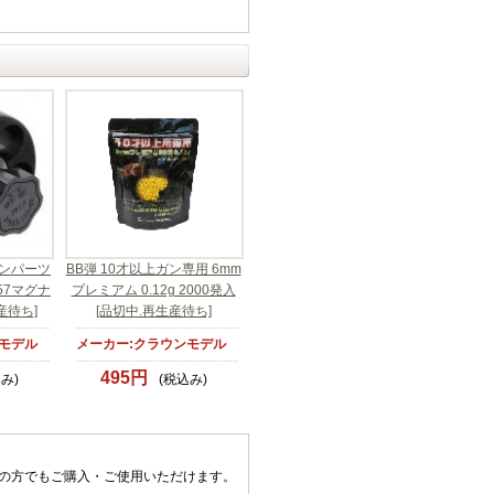
ンパーツ
BB弾 10才以上ガン専用 6mm
57マグナ
プレミアム 0.12g 2000発入
産待ち]
[品切中.再生産待ち]
モデル
メーカー:クラウンモデル
495円
み)
(税込み)
上の方でもご購入・ご使用いただけます。