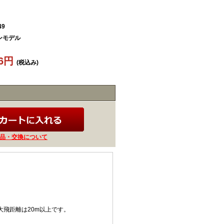
49
ンモデル
56円
(税込み)
品・交換について
。
最大飛距離は20m以上です。