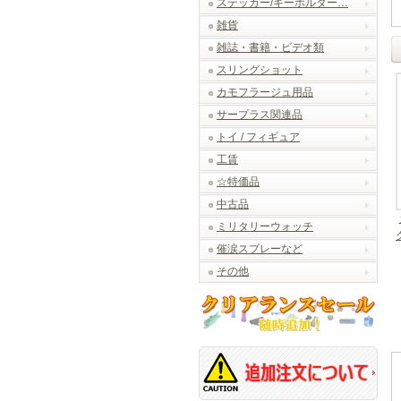
ステッカー/キーホルダー…
雑貨
雑誌・書籍・ビデオ類
スリングショット
カモフラージュ用品
サープラス関連品
トイ / フィギュア
工賃
☆特価品
中古品
ミリタリーウォッチ
催涙スプレーなど
その他