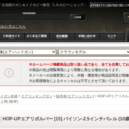
る信頼のガン＆トイホビー販売「L.A.ホビーショップ」
忘れた方はこちら
ホームページ掲載商品は取り扱い品であり、全てを在庫してお
商品の色は閲覧環境により実際と異なる場合があります。
メーカーの仕様変更により、外観・構造等が商品説明及び画像
お客様都合によるキャンセルは不可とさせて頂いております。
トイガン本体
>
エアコッキングガン
>
銃本体(エア:ハンドガン)
> HOP-UPエアリボルバ
上用) [取寄]
HOP-UPエアリボルバー [15] パイソン-2.5インチバレル (10歳