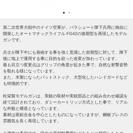
第二次世界大戦中のドイツ空軍が、パラシュート降下兵用に独自に
開発したオートマチックライフル FG42の後期型を再現したモデル
ガンです。
兵士が降下中にも発砲する事を強く意識した前期型に対して、降下
後に地上で運用する事に目的を絞った改変が加わっています。
最も目立つ変更点はグリップの角度が起きた事で、自然な射撃姿勢
を取れる様になっています。
また、木製になったバットストック、大型化したハンドガードなど
も特徴的です。
松栄製モデルガンは、実銃の取材や実銃部品との組み合わせ確認を
経て設計されており、ダミーカートリッジ方式とした事で、リアル
な外観と構造となっています。
素材は亜鉛合金を中心としたものになっていますが、鋼板プレスの
雰囲気を良く再現しています。