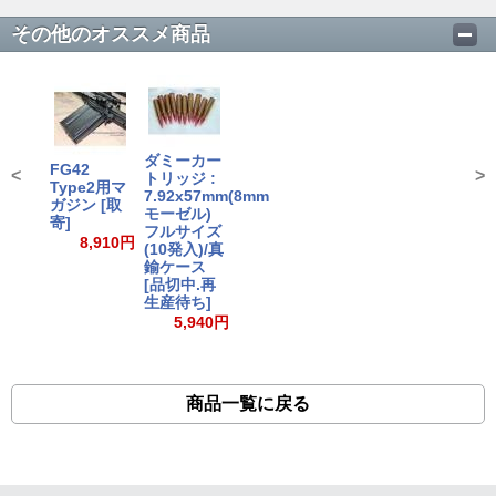
その他のオススメ商品
ダミーカー
FG42
<
>
トリッジ :
Type2用マ
7.92x57mm(8mm
ガジン [取
モーゼル)
寄]
フルサイズ
8,910円
(10発入)/真
鍮ケース
[品切中.再
生産待ち]
5,940円
商品一覧に戻る