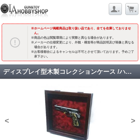
ホームページ掲載商品は取り扱い品であり、全てを在庫しておりませ
ん。
商品の色は閲覧環境により実際と異なる場合があります。
メーカーの仕様変更により、外観・構造等が商品説明及び画像と異なる
場合があります。
お客様都合によるキャンセルは不可とさせて頂いております。予めご了
承下さい。
ディスプレイ型木製コレクションケース /ハンドガン(45AUTO)用 [品切中.再生産待ち]
<
>