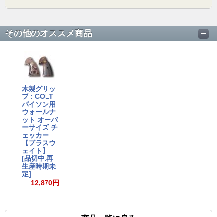
その他のオススメ商品
木製グリッ
プ : COLT
パイソン用
ウォールナ
ット オーバ
ーサイズ チ
ェッカー
【プラスウ
ェイト】
[品切中.再
生産時期未
定]
12,870円