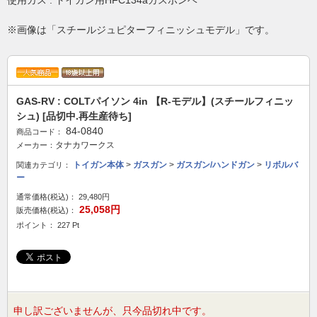
使用ガス : トイガン用HFC134aガスボンベ
※画像は「スチールジュピターフィニッシュモデル」です。
GAS-RV : COLTパイソン 4in 【R-モデル】(スチールフィニッ
シュ) [品切中.再生産待ち]
84-0840
商品コード：
タナカワークス
メーカー：
トイガン本体
>
ガスガン
>
ガスガン/ハンドガン
>
リボルバ
関連カテゴリ：
ー
通常価格(税込)：
29,480円
25,058円
販売価格(税込)：
ポイント： 227 Pt
申し訳ございませんが、只今品切れ中です。