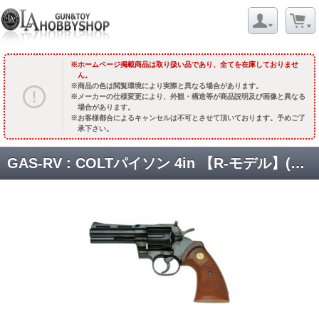
ホームページ掲載商品は取り扱い品であり、全てを在庫しておりませ
ん。
商品の色は閲覧環境により実際と異なる場合があります。
メーカーの仕様変更により、外観・構造等が商品説明及び画像と異なる
場合があります。
お客様都合によるキャンセルは不可とさせて頂いております。予めご了
承下さい。
GAS-RV : COLTパイソン 4in 【R-モデル】(スチールフィニッシュ) [品切中.再生産待ち]