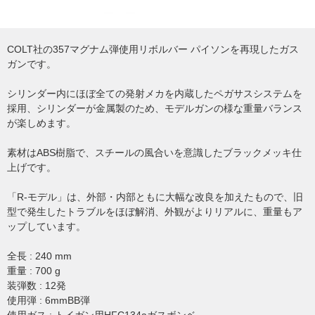
COLT社の357マグナム弾使用リボルバー パイソンを再現したガス
ガンです。
シリンダー内にほぼ全ての発射メカを内蔵したペガサスシステムを
採用、シリンダーが金属製のため、モデルガンの様な重量バランス
が楽しめます。
素材はABS樹脂で、スチールの風合いを意識したブラックメッキ仕
上げです。
「R-モデル」は、外部・内部ともに大幅な改良を加えたもので、旧
型で発生したトラブルをほぼ解消、外観がよりリアルに、重量もア
ップしています。
全長 : 240 mm
重量 : 700 g
装弾数 : 12発
使用弾 : 6mmBB弾