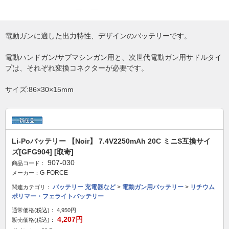
電動ガンに適した出力特性、デザインのバッテリーです。
電動ハンドガン/サブマシンガン用と、次世代電動ガン用サドルタイ
プは、それぞれ変換コネクターが必要です。
サイズ:86×30×15mm
Li-Poバッテリー 【Noir】 7.4V2250mAh 20C ミニS互換サイ
ズ[GFG904] [取寄]
907-030
商品コード：
G-FORCE
メーカー：
バッテリー 充電器など
>
電動ガン用バッテリー
>
リチウム
関連カテゴリ：
ポリマー・フェライトバッテリー
通常価格(税込)：
4,950円
4,207円
販売価格(税込)：