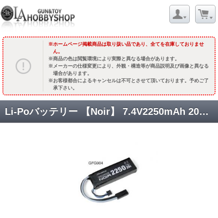
ホームページ掲載商品は取り扱い品であり、全てを在庫しておりませ
ん。
商品の色は閲覧環境により実際と異なる場合があります。
メーカーの仕様変更により、外観・構造等が商品説明及び画像と異なる
場合があります。
お客様都合によるキャンセルは不可とさせて頂いております。予めご了
承下さい。
Li-Poバッテリー 【Noir】 7.4V2250mAh 20C ミニS互換サイズ[GFG904] [取寄]