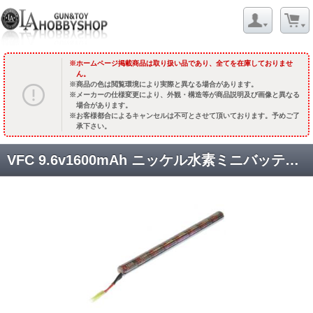
ホームページ掲載商品は取り扱い品であり、全てを在庫しておりませ
ん。
商品の色は閲覧環境により実際と異なる場合があります。
メーカーの仕様変更により、外観・構造等が商品説明及び画像と異なる
場合があります。
お客様都合によるキャンセルは不可とさせて頂いております。予めご了
承下さい。
VFC 9.6v1600mAh ニッケル水素ミニバッテリー/スティックAK用 [VF9-BAT-NIMHL-96] [取寄]