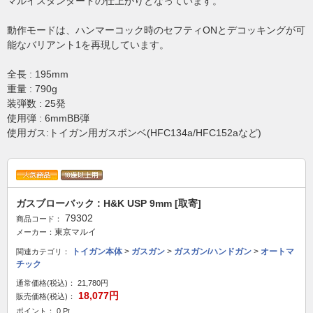
マルイスタンダードの仕上がりとなっています。
動作モードは、ハンマーコック時のセフティONとデコッキングが可
能なバリアント1を再現しています。
全長 : 195mm
重量 : 790g
装弾数 : 25発
使用弾 : 6mmBB弾
使用ガス:トイガン用ガスボンベ(HFC134a/HFC152aなど)
ガスブローバック : H&K USP 9mm [取寄]
79302
商品コード：
東京マルイ
メーカー：
トイガン本体
>
ガスガン
>
ガスガン/ハンドガン
>
オートマ
関連カテゴリ：
チック
通常価格(税込)：
21,780円
18,077円
販売価格(税込)：
ポイント： 0 Pt