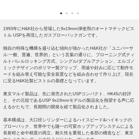
1993年にH&K社から登場した9x19mm弾使用のオートマチックピス
トル USPを再現したガスブローバックガンです。
独自の特殊な機構を盛り込む傾向が強かったH&K社が「ユニバーサ
ル:一般、普遍、世界的」という言葉の通りに、ブローニング式ティ
ルトバレルロッキング方式、シングル/ダブルアクション、エルゴノ
ミックデザインのポリマー製グリップ、用途や好みに応じて動作モ
ードを組み替え可能な安全装置などを組み合わせて作り上げ、現在
に至るH&K社製ピストルの基礎となっています。
東京マルイ製品は、先に発売されたUSPコンパクト、HK45の好評
と、その元祖であるUSP 9x19mmモデルの製品化を熱望する声に応
えるかたちで、長期間の開発を経て製品化されました。
基本構成は、大口径シリンダーによるハイスピード&ハイキックの
ブローバック、世界中でも随一の可変ホップアップシステムによる
長射程と命中精度の両立、耐久性を重視した各部の構造など、東京