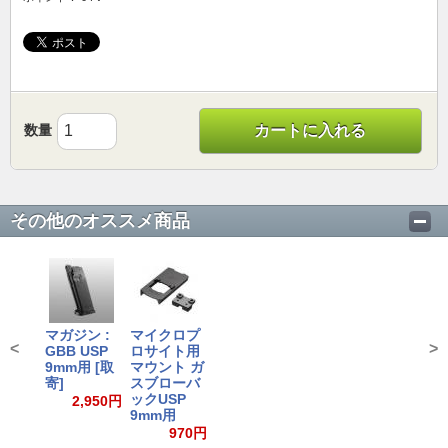
数量
カートに入れる
その他のオススメ商品
マガジン :
マイクロプ
<
>
GBB USP
ロサイト用
9mm用 [取
マウント ガ
寄]
スブローバ
ックUSP
2,950円
9mm用
970円