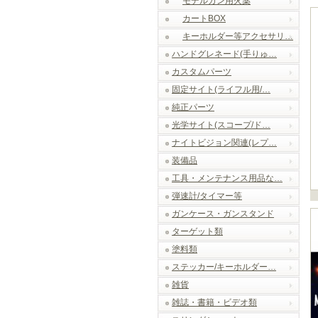
モデルガン用火薬
カートBOX
キーホルダー等アクセサリ…
ハンドグレネード(手りゅ…
カスタムパーツ
固定サイト(ライフル用/…
純正パーツ
光学サイト(スコープ/ド…
ナイトビジョン関連(レプ…
装備品
工具・メンテナンス用品な…
弾速計/タイマー等
ガンケース・ガンスタンド
ターゲット類
塗料類
ステッカー/キーホルダー…
雑貨
雑誌・書籍・ビデオ類