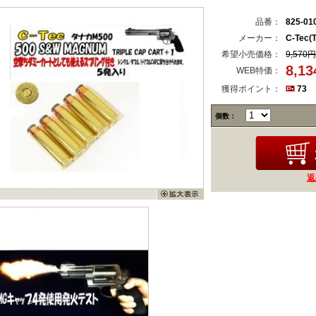
品番：
825-01
メーカー：
C-Tec(
希望小売価格：
9,570円
8,1
WEB特価：
獲得ポイント：
73
個数：
返