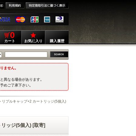
0
カート
お気に入り
購入履歴
りません。
と異なる場合があります。
予めご了承下さい。
ム トリプルキャップ+2 カートリッジ(5個入)
リッジ(5個入) [取寄]