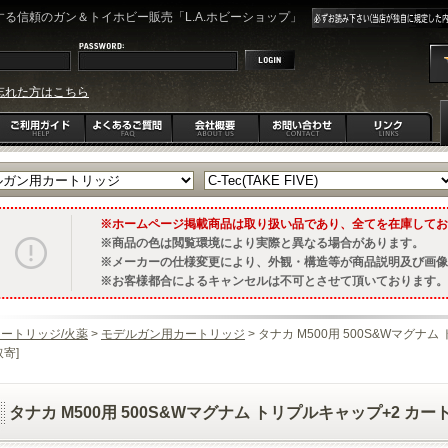
る信頼のガン＆トイホビー販売「L.A.ホビーショップ」
忘れた方はこちら
ホームページ掲載商品は取り扱い品であり、全てを在庫してお
商品の色は閲覧環境により実際と異なる場合があります。
メーカーの仕様変更により、外観・構造等が商品説明及び画像
お客様都合によるキャンセルは不可とさせて頂いております。
ートリッジ/火薬
>
モデルガン用カートリッジ
> タナカ M500用 500S&Wマグナ
取寄]
タナカ M500用 500S&Wマグナム トリプルキャップ+2 カート