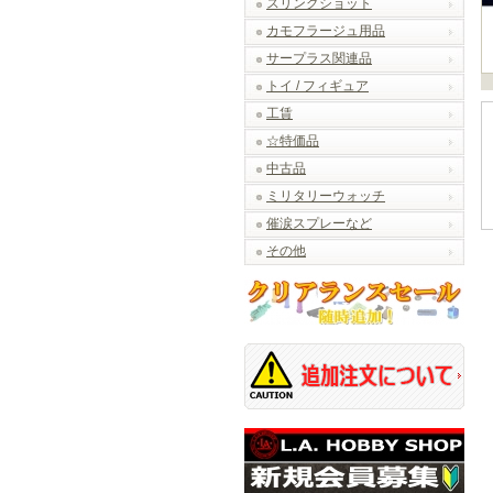
スリングショット
カモフラージュ用品
サープラス関連品
トイ / フィギュア
工賃
☆特価品
中古品
ミリタリーウォッチ
催涙スプレーなど
その他