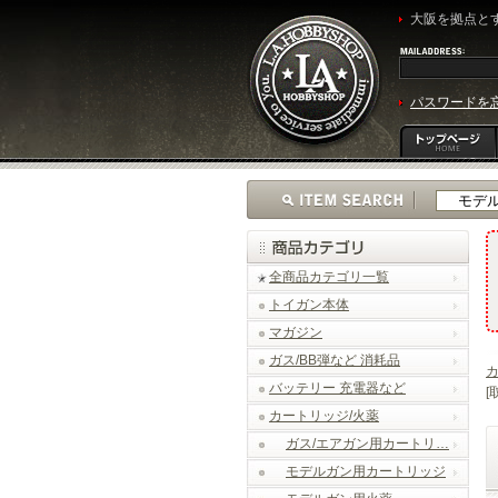
大阪を拠点とす
パスワードを
全商品カテゴリ一覧
トイガン本体
マガジン
ガス/BB弾など 消耗品
カ
バッテリー 充電器など
[
カートリッジ/火薬
ガス/エアガン用カートリ…
モデルガン用カートリッジ