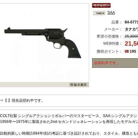
SAA
品番：
84-077
メーカー：
タナカ
希望小売価格：
25,300
21,
WEB特価：
獲得ポイント：
195
品切れ中です。
⇒【 】現在品切れ中です。
COLT社製 シングルアクションリボルバーのマスターピース、SAA:シングルアクショ
1956年〜1975年に製造された2nd:セカンドジェネレーションを再現したモデルガ
比較的新しい時期(1994年頃)の考証に基づき設計されており、スタイル、構造と