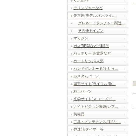
リボルバー
デリンジャーなど
銃本体(モデルガン:ライ…
グレネードランチャー関連…
その他トイガン
マガジン
ガス/BB弾など 消耗品
バッテリー 充電器など
カートリッジ/火薬
ハンドグレネード(手りゅ…
カスタムパーツ
固定サイト(ライフル用/…
純正パーツ
光学サイト(スコープ/ド…
ナイトビジョン関連(レプ…
装備品
工具・メンテナンス用品な…
弾速計/タイマー等