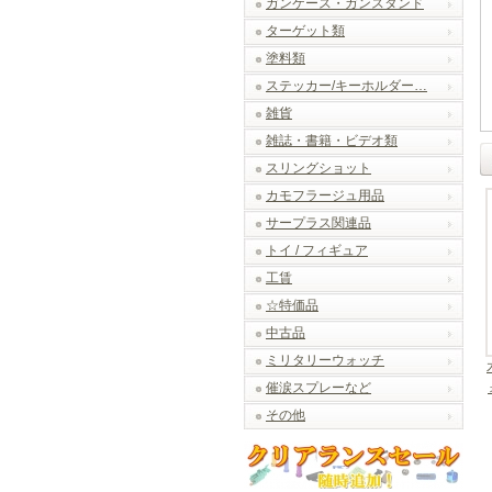
ガンケース・ガンスタンド
ターゲット類
塗料類
ステッカー/キーホルダー…
雑貨
雑誌・書籍・ビデオ類
スリングショット
カモフラージュ用品
サープラス関連品
トイ / フィギュア
工賃
☆特価品
中古品
ミリタリーウォッチ
催涙スプレーなど
その他