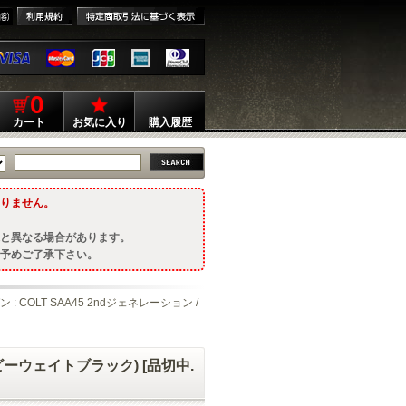
0
カート
お気に入り
購入履歴
りません。
と異なる場合があります。
予めご了承下さい。
 : COLT SAA45 2ndジェネレーション /
 (ヘビーウェイトブラック) [品切中.