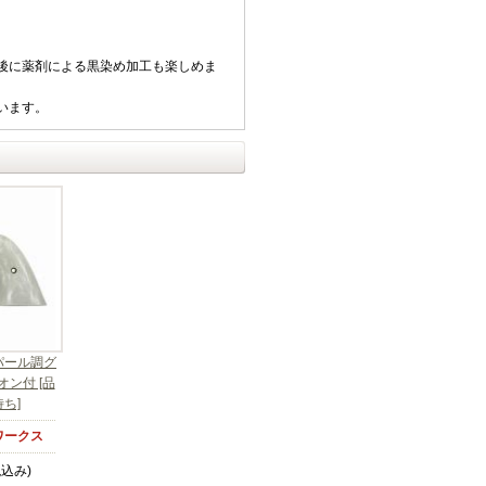
後に薬剤による黒染め加工も楽しめま
います。
 パール調グ
ン付 [品
ち]
ワークス
税込み)