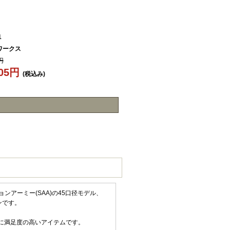
1
ワークス
円
505円
(税込み)
ンアーミー(SAA)の45口径モデル、
ンです。
もに満足度の高いアイテムです。