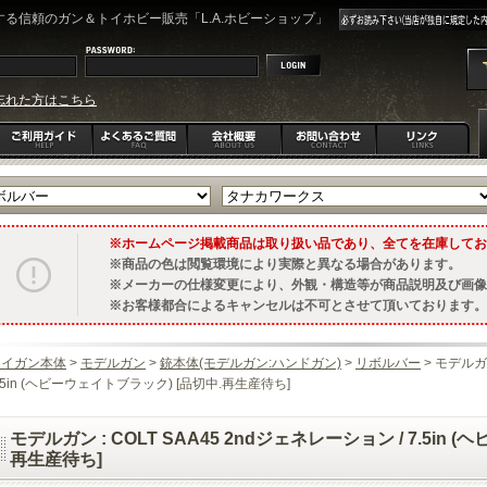
る信頼のガン＆トイホビー販売「L.A.ホビーショップ」
忘れた方はこちら
ホームページ掲載商品は取り扱い品であり、全てを在庫してお
商品の色は閲覧環境により実際と異なる場合があります。
メーカーの仕様変更により、外観・構造等が商品説明及び画像
お客様都合によるキャンセルは不可とさせて頂いております。
トイガン本体
>
モデルガン
>
銃本体(モデルガン:ハンドガン)
>
リボルバー
> モデルガン
.5in (ヘビーウェイトブラック) [品切中.再生産待ち]
モデルガン : COLT SAA45 2ndジェネレーション / 7.5in
再生産待ち]