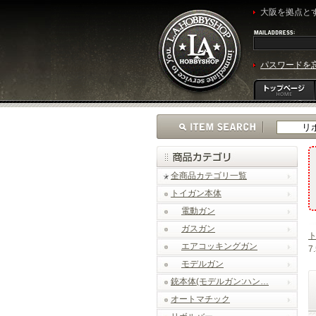
大阪を拠点とす
パスワードを
全商品カテゴリ一覧
トイガン本体
電動ガン
ガスガン
エアコッキングガン
7
モデルガン
銃本体(モデルガン:ハン…
オートマチック