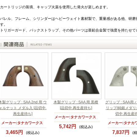
カートリッジの装填、キャップ火薬を使用した発火が楽しめます。
バレル、フレーム、シリンダーはヘビーウェイト素材製で、重量感がある他、研磨
す。
トリガーガード、バックストラップ、その他パーツは亜鉛合金製で強度を持たせて
木製グリップ : SAA 2nd 用 ウ
木製グリップ : SAA 用 黒檀
グリップ : SAA用
ォルナット メダル入 [品切中.
[品切中.再生産待ち]
リップ/純銀メダリオ
再生産待ち]
切中.再生産待
メーカー:タナカワークス
メーカー:タナカワークス
メーカー:タナカ
5,742円
(税込み)
3,465円
7,837円
(税込み)
(