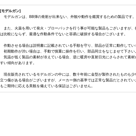
[モデルガン]
モデルガンは、BB弾の発射が出来ない、外観や動作を鑑賞するための製品です。
また、火薬を用いて発火・ブローバックを行う事が可能な製品もございますが、
は比較にならず、最適な作動条件でないと容易に破損する場合がございます。
作動させる場合は説明書に記載されている手順を守り、部品が正常に動作してい
初期動作が渋い場合は、手動で慎重に操作を行い、部品同士をなじませて下さい
気温が低く製品の素材が冷えている場合、逆に暖房や直射日光にさらされて素材
すい傾向があります。
現在販売されているモデルガンの中には、数十年前に金型が製作されたものも少
立つ傷がある場合がございますが、メーカー側の基準では正常な製品だとされてい
もご期待に応える美観を備えている保証はございません。