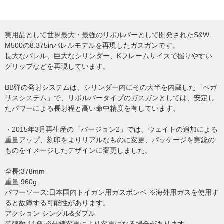
実用品として世界最大・最強のリボルバーとして開発されたS&W
M500の8.375inバレルモデルを再現したガスガンです。
長大なバレル、巨大なシリンダー、Kフレームサイズで握りやすい
グリップなどを再現しています。
BB弾の発射システムは、シリンダー内にその大半を内蔵した「ペガ
サスシステム」で、リボルバータイプのガスガンとしては、安定し
たパワーによる長射程と高い命中精度を有しています。
・2015年3月再生産の「バージョン2」では、ウェイトの追加による
重量アップ、刻印をよりリアルなものに変更、パッケージを実銃の
ものをイメージしたデザインに変更しました。
全長:378mm
重量:960g
パワーソース:日本国内トイガン用ガスボンベ ※海外用ガスを使用す
ると故障する可能性があります。
アクション シングル&ダブル