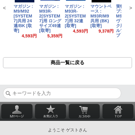
マガジン :
マガジン :
マガジン :
マウントベ
実物グリ
<
>
M9/M92
M93R-
M93R-
ース :
プ:ベレッ
[SYSTEM
2[SYSTEM
2[SYSTEM
M93R/M9
M9A3/M9
7]共用 24
7]用 ロング
7]用 32連
共用 (BK)
ヴァーテ
連/BK [取
サイズ49連
[取寄]
[取寄]
ク用/ノー
寄]
[取寄]
ルプラタ
4,593円
9,378円
プ [取寄]
4,593円
5,359円
5,61
商品一覧に戻る
ようこそ ゲストさん