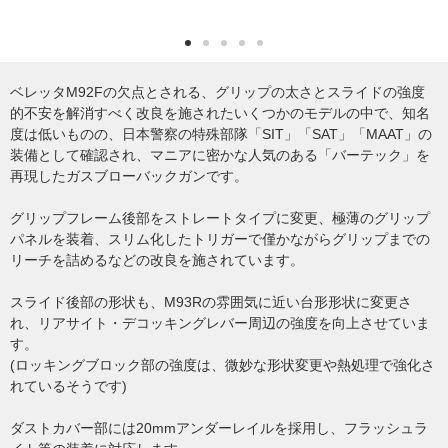
ベレッタM92Fの欠点とされる、グリップの太さとスライドの強度
的不安を解消すべく改良を施されたいくつかのモデルの中で、知名
度は低いものの、日本警察の特殊部隊「SIT」「SAT」「MAAT」の
装備として確認され、マニアに密かな人気のある「バーテック」を
再現したガスブローバックガンです。
グリップフレーム後部をストレートタイプに変更、極薄のグリップ
パネルを装着、スリム化したトリガーで僅かながらグリップまでの
リーチを詰めるなどの改良を施されています。
スライド後部の形状も、M93Rの雰囲気に近い台形形状に変更さ
れ、リアサイト・デコッキングレバー周辺の強度を向上させていま
す。
(ロッキングブロック部の強度は、微妙な形状変更や熱処理で強化さ
れているそうです)
ダストカバー部には20mmアンダーレイルを採用し、フラッシュラ