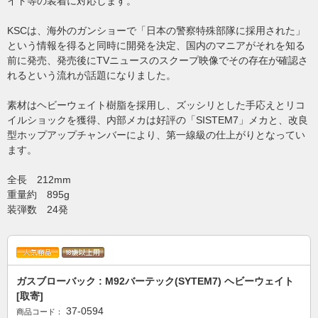
イト等の装着に対応します。
KSCは、海外のガンショーで「日本の警察特殊部隊に採用された」
という情報を得ると同時に開発を決定、国内のマニアがそれを知る
前に発売、発売後にTVニュースのスクープ映像でその存在が確認さ
れるという流れが話題になりました。
素材はヘビーウェイト樹脂を採用し、ズッシリとした手応えとリコ
イルショックを獲得、内部メカは好評の「SISTEM7」メカと、改良
型ホップアップチャンバーにより、第一線級の仕上がりとなってい
ます。
全長 212mm
重量約 895g
装弾数 24発
ガスブローバック : M92バーテック(SYTEM7) ヘビーウェイト
[取寄]
37-0594
商品コード：