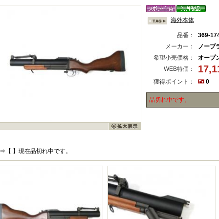
海外本体
品番：
369-17
メーカー：
ノーブ
希望小売価格：
オープ
17,
WEB特価：
獲得ポイント：
0
品切れ中です。
⇒【 】現在品切れ中です。