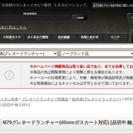
る信頼のガン＆トイホビー販売「L.A.ホビーショップ」
忘れた方はこちら
ホームページ掲載商品は取り扱い品であり、全てを在庫してお
商品の色は閲覧環境により実際と異なる場合があります。
メーカーの仕様変更により、外観・構造等が商品説明及び画像
お客様都合によるキャンセルは不可とさせて頂いております。
トイガン本体
>
グレネードランチャー関連品
>
銃本体(グレネードランチャー)
> M
) [品切中.輸入待ち]
M79グレネードランチャー(40mmガスカート対応) [品切中.輸