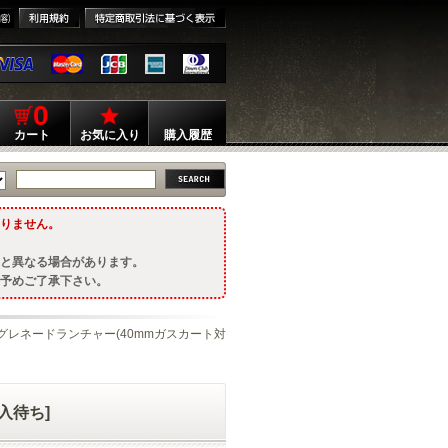
0
カート
お気に入り
購入履歴
りません。
と異なる場合があります。
予めご了承下さい。
79グレネードランチャー(40mmガスカート対
入待ち]