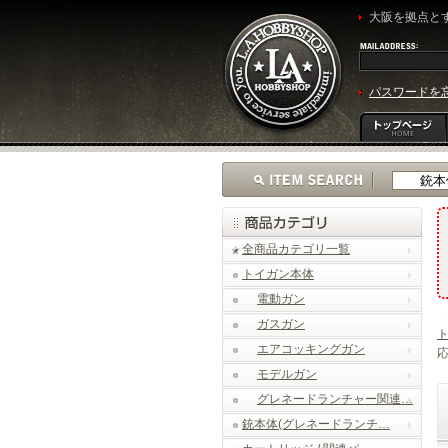
大阪を拠点とす
パスワードを
全商品カテゴリ一覧
トイガン本体
電動ガン
ガスガン
エアコッキングガン
応
モデルガン
グレネードランチャー関連…
銃本体(グレネードランチ…