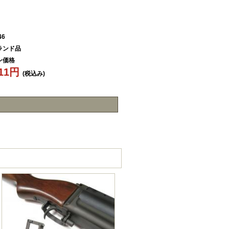
46
ランド品
ン価格
111円
(税込み)