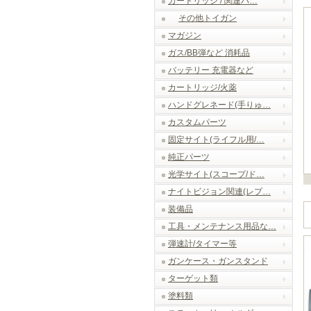
カートリッジ / 関連パ…
その他トイガン
マガジン
ガス/BB弾など 消耗品
バッテリー 充電器など
カートリッジ/火薬
ハンドグレネード(手りゅ…
カスタムパーツ
固定サイト(ライフル用/…
純正パーツ
光学サイト(スコープ/ド…
ナイトビジョン関連(レプ…
装備品
工具・メンテナンス用品な…
弾速計/タイマー等
ガンケース・ガンスタンド
ターゲット類
塗料類