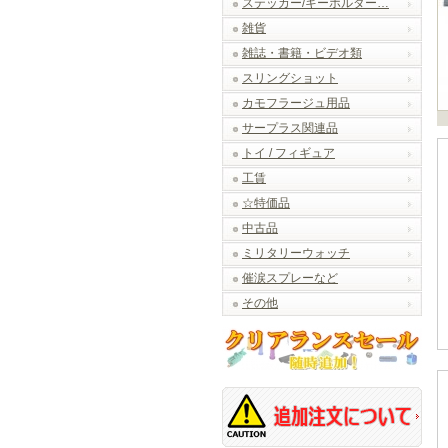
ステッカー/キーホルダー…
雑貨
雑誌・書籍・ビデオ類
スリングショット
カモフラージュ用品
サープラス関連品
トイ / フィギュア
工賃
☆特価品
中古品
ミリタリーウォッチ
催涙スプレーなど
その他