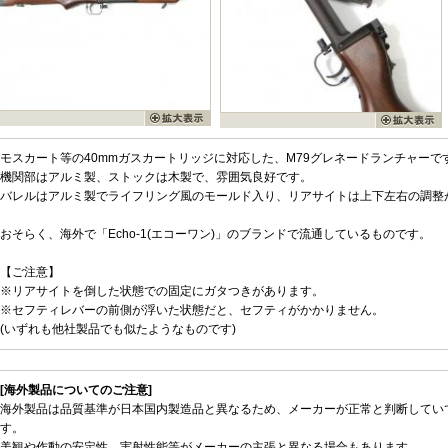
モスカート等の40mmガスカートリッジに対応した、M79グレネードランチャーで
機関部はアルミ製、ストックは木製で、雰囲気良好です。
バレルはアルミ製でライフリング風のモールド入り、リアサイトは上下左右の調整
おそらく、海外で「Echo-1(エコーワン)」のブランドで流通しているものです。
【ご注意】
※リアサイトを倒した状態での固定にガタつきがあります。
※セフティレバーの前側が浮いた状態だと、セフティがかかりません。
(いずれも他社製品でも似たようなものです)
[海外製品についてのご注意]
海外製品は品質基準が日本国内製造品と異なるため、メーカーが正常と判断してい
す。
美観や作動の安定性、実射性能等がメーカーの主張と異なる場合もあります。