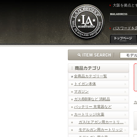
大阪を拠点とす
パスワードを
全商品カテゴリ一覧
トイガン本体
マガジン
ガス/BB弾など 消耗品
カ
バッテリー 充電器など
カートリッジ/火薬
ガス/エアガン用カートリ…
モデルガン用カートリッジ