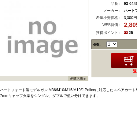
品番：
93-044
メーカー：
ハート
希望小売価格：
3,300円
2,8
WEB特価：
獲得ポイント：
25
個数：
返
ハートフォード製モデルガン M36/M10/M15/M19/J-Policeに対応したスペアカ
7mmキャップ火薬をシングル、ダブルで使い分けできます。