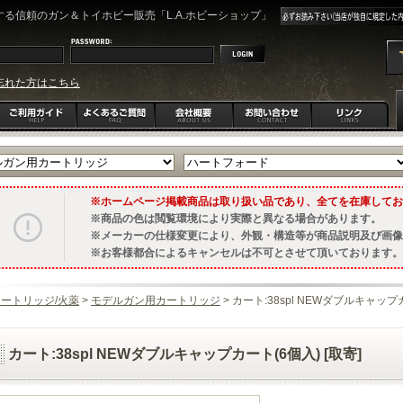
る信頼のガン＆トイホビー販売「L.A.ホビーショップ」
忘れた方はこちら
ホームページ掲載商品は取り扱い品であり、全てを在庫してお
商品の色は閲覧環境により実際と異なる場合があります。
メーカーの仕様変更により、外観・構造等が商品説明及び画像
お客様都合によるキャンセルは不可とさせて頂いております。
ートリッジ/火薬
>
モデルガン用カートリッジ
> カート:38spl NEWダブルキャップカ
カート:38spl NEWダブルキャップカート(6個入) [取寄]