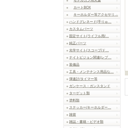
モデルガン用火薬
カートBOX
キーホルダー等アクセサリ…
ハンドグレネード(手りゅ…
カスタムパーツ
固定サイト(ライフル用/…
純正パーツ
光学サイト(スコープ/ド…
ナイトビジョン関連(レプ…
装備品
工具・メンテナンス用品な…
弾速計/タイマー等
ガンケース・ガンスタンド
ターゲット類
塗料類
ステッカー/キーホルダー…
雑貨
雑誌・書籍・ビデオ類