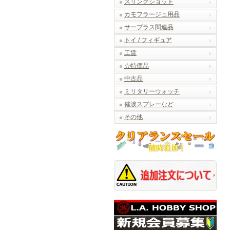
スリングショット
カモフラージュ用品
サープラス関連品
トイ / フィギュア
工賃
☆特価品
中古品
ミリタリーウォッチ
催涙スプレーなど
その他