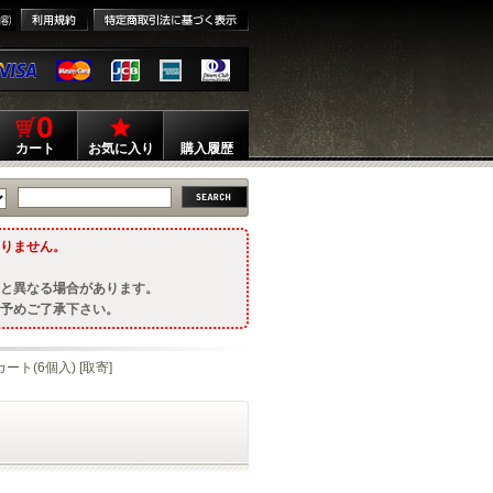
0
カート
お気に入り
購入履歴
りません。
と異なる場合があります。
予めご了承下さい。
ート(6個入) [取寄]