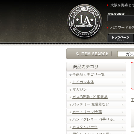
大阪を拠点とす
パスワードを
全商品カテゴリ一覧
トイガン本体
マガジン
ガス/BB弾など 消耗品
バッテリー 充電器など
カートリッジ/火薬
ハンドグレネード(手りゅ…
カスタムパーツ