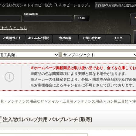
る信頼のガン＆トイホビー販売「L.A.ホビーショップ」
忘れた方はこちら
ホームページ掲載商品は取り扱い品であり、全てを在庫してお
商品の色は閲覧環境により実際と異なる場合があります。
メーカーの仕様変更により、外観・構造等が商品説明及び画像
お客様都合によるキャンセルは不可とさせて頂いております。
工具・メンテナンス用品など
>
オイル・工具等メンテナンス用品
>
ガン用工具類
> 
注入/放出バルブ共用 バルブレンチ [取寄]