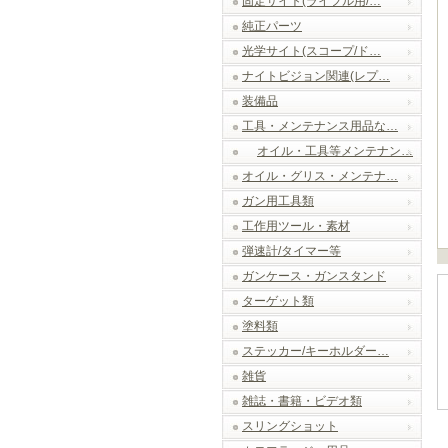
固定サイト(ライフル用/…
純正パーツ
光学サイト(スコープ/ド…
ナイトビジョン関連(レプ…
装備品
工具・メンテナンス用品な…
オイル・工具等メンテナン…
オイル・グリス・メンテナ…
ガン用工具類
工作用ツール・素材
弾速計/タイマー等
ガンケース・ガンスタンド
ターゲット類
塗料類
ステッカー/キーホルダー…
雑貨
雑誌・書籍・ビデオ類
スリングショット