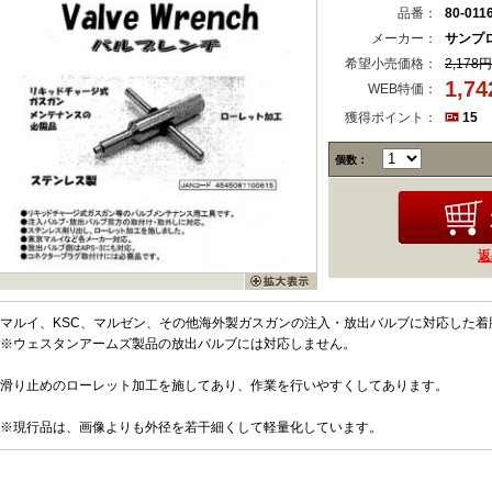
品番：
80-011
メーカー：
サンプ
希望小売価格：
2,178円
1,7
WEB特価：
獲得ポイント：
15
個数：
返
マルイ、KSC、マルゼン、その他海外製ガスガンの注入・放出バルブに対応した着
※ウェスタンアームズ製品の放出バルブには対応しません。
滑り止めのローレット加工を施してあり、作業を行いやすくしてあります。
※現行品は、画像よりも外径を若干細くして軽量化しています。