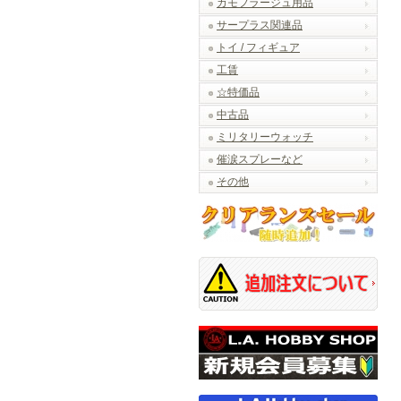
カモフラージュ用品
サープラス関連品
トイ / フィギュア
工賃
☆特価品
中古品
ミリタリーウォッチ
催涙スプレーなど
その他