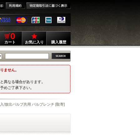
0
カート
お気に入り
購入履歴
りません。
と異なる場合があります。
予めご了承下さい。
注入/放出バルブ共用 バルブレンチ [取寄]