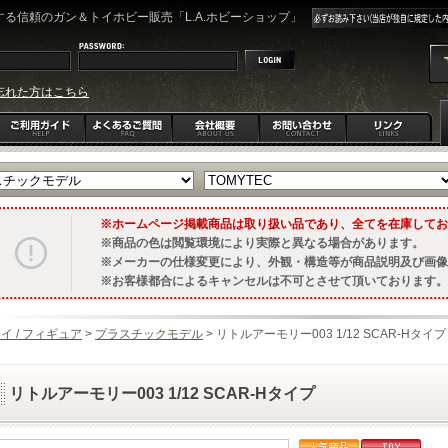
る信頼のガン＆トイホビー販売「L.A.ホビーショップ」
忘れた方はこちら
ホームページ掲載商品は取り扱い品であり、全てを在庫してお
商品の色は閲覧環境により実際と異なる場合があります。
メーカーの仕様変更により、外観・構造等が商品説明及び画像
お客様都合によるキャンセルは不可とさせて頂いております。
イ / フィギュア
>
プラスチックモデル
> リトルアーモリー003 1/12 SCAR-Hタイプ
リトルアーモリー003 1/12 SCAR-Hタイプ