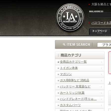
大阪を拠点とす
パスワードを
全商品カテゴリ一覧
トイガン本体
マガジン
ガス/BB弾など 消耗品
ト
バッテリー 充電器など
カートリッジ/火薬
ハンドグレネード(手りゅ…
カスタムパーツ