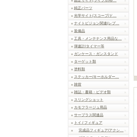
固定サイト(ライフル用/…
純正パーツ
光学サイト(スコープ/ド…
ナイトビジョン関連(レプ…
装備品
工具・メンテナンス用品な…
弾速計/タイマー等
ガンケース・ガンスタンド
ターゲット類
塗料類
ステッカー/キーホルダー…
雑貨
雑誌・書籍・ビデオ類
スリングショット
カモフラージュ用品
サープラス関連品
トイ / フィギュア
完成品フィギュア/アクシ…