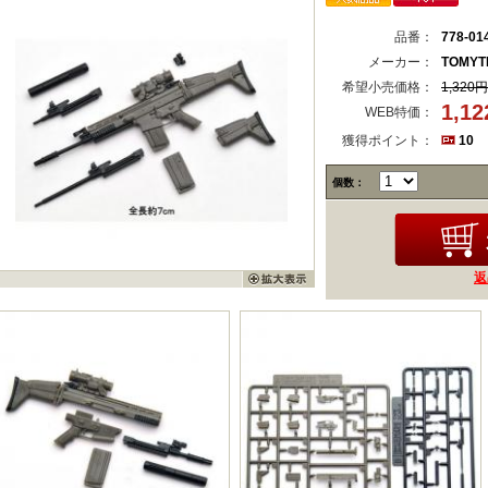
品番：
778-01
メーカー：
TOMYT
希望小売価格：
1,320円
1,1
WEB特価：
獲得ポイント：
10
個数：
返