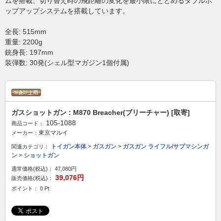
ムを搭載、切り替え時の飛距離の変化を最小限にとどめるダブルホ
ップアップシステムを搭載しています。
全長: 515mm
重量: 2200g
銃身長: 197mm
装弾数: 30発(シェル型マガジン1個付属)
ガスショットガン : M870 Breacher(ブリーチャー) [取寄]
105-1088
商品コード：
東京マルイ
メーカー：
トイガン本体
>
ガスガン
>
ガスガン ライフル/サブマシンガ
関連カテゴリ：
ン
>
ショットガン
通常価格(税込)：
47,080円
39,076円
販売価格(税込)：
ポイント： 0 Pt