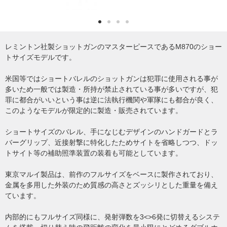
レミントン社製ショットガンのマスターピースであるM870のショー
トサイズモデルです。
米国等ではショートバレルのショットガンは犯罪に使用される事が
多いため一般では製造・所持が禁止されている事が多いですが、犯
罪に都合がいいという事は逆に法執行機関や軍隊にも都合が良く、
このようなモデルが限定的に製造・販売されています。
ショートサイズのバレル、手になじむデザインのハンドガードとラ
バーグリップ、近接射撃に特化したためサイトを省略しつつ、ドッ
トサイト等の補助照準装置の装着も可能としています。
東京マルイ製品は、前作のフルサイズをベースに製作されており、
金属を多用した外装のため質感の高さとズッシリとした重量を備え
ています。
内部的にもフルサイズ同様に、発射弾数を3<>6発に切替えるシステ