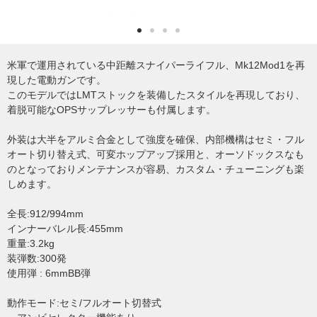
米軍で運用されている中距離スナイパーライフル、Mk12Mod1を再
現した電動ガンです。
このモデルではLMTストックを装備したスタイルを再現しており、
着脱可能なOPSサップレッサーも付属します。
外装は大半をアルミ合金として強度を確保、内部機構はセミ・フル
オート切り替え式、可変ホップアップ採用と、オーソドックスなも
のとなっておりメンテナンスが容易、カスタム・チューニングも楽
しめます。
全長:912/994mm
インナーバレル長:455mm
重量:3.2kg
装弾数:300発
使用弾 : 6mmBB弾
動作モード:セミ/フルオート切替式