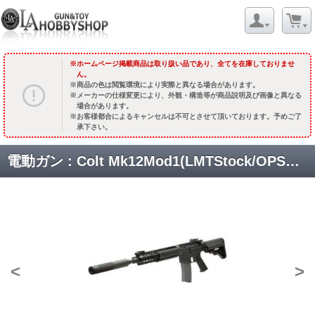
ホームページ掲載商品は取り扱い品であり、全てを在庫しておりませ
ん。
商品の色は閲覧環境により実際と異なる場合があります。
メーカーの仕様変更により、外観・構造等が商品説明及び画像と異なる
場合があります。
お客様都合によるキャンセルは不可とさせて頂いております。予めご了
承下さい。
電動ガン : Colt Mk12Mod1(LMTStock/OPSサップレッサー付) DX [VF1-LMK12M1-BK81] [取寄]
<
>