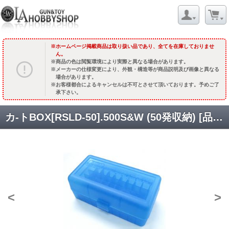
ホームページ掲載商品は取り扱い品であり、全てを在庫しておりませ
ん。
商品の色は閲覧環境により実際と異なる場合があります。
メーカーの仕様変更により、外観・構造等が商品説明及び画像と異なる
場合があります。
お客様都合によるキャンセルは不可とさせて頂いております。予めご了
承下さい。
カ-トBOX[RSLD-50].500S&W (50発収納) [品切中.再生産待ち]
<
>