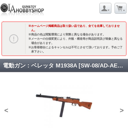
ホームページ掲載商品は取り扱い品であり、全てを在庫しておりませ
ん。
商品の色は閲覧環境により実際と異なる場合があります。
メーカーの仕様変更により、外観・構造等が商品説明及び画像と異なる
場合があります。
お客様都合によるキャンセルは不可とさせて頂いております。予めご了
承下さい。
電動ガン : ベレッタ M1938A [SW-08/AD-AEG007] [取寄]
<
>