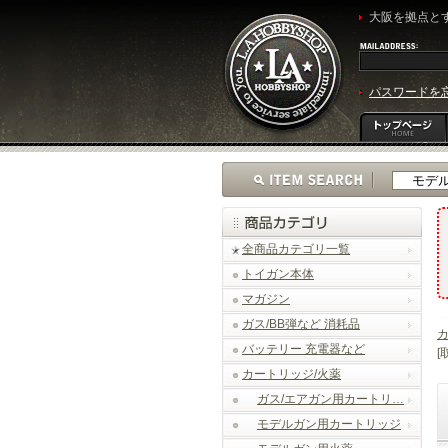
大阪を拠点とす
パスワードを
全商品カテゴリ一覧
トイガン本体
マガジン
ガス/BB弾など 消耗品
カ
バッテリー 充電器など
[
カートリッジ/火薬
ガス/エアガン用カートリ…
モデルガン用カートリッジ