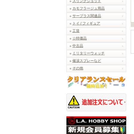
スリングショット
カモフラージュ用品
サープラス関連品
トイ / フィギュア
工賃
☆特価品
中古品
ミリタリーウォッチ
催涙スプレーなど
その他