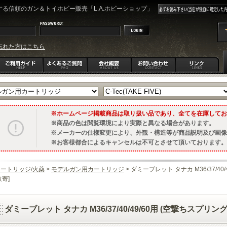
る信頼のガン＆トイホビー販売「L.A.ホビーショップ」
忘れた方はこちら
ホームページ掲載商品は取り扱い品であり、全てを在庫してお
商品の色は閲覧環境により実際と異なる場合があります。
メーカーの仕様変更により、外観・構造等が商品説明及び画像
お客様都合によるキャンセルは不可とさせて頂いております。
ートリッジ/火薬
>
モデルガン用カートリッジ
> ダミーブレット タナカ M36/37/40
取寄]
ダミーブレット タナカ M36/37/40/49/60用 (空撃ちスプリング付