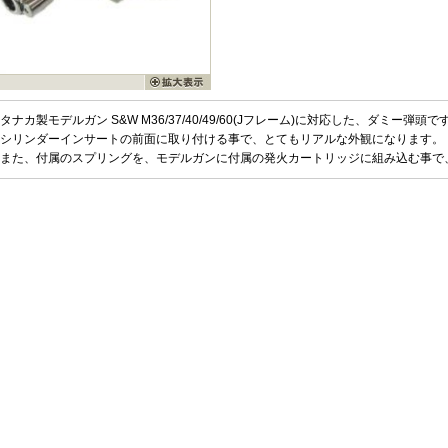
タナカ製モデルガン S&W M36/37/40/49/60(Jフレーム)に対応した、ダミー弾頭で
シリンダーインサートの前面に取り付ける事で、とてもリアルな外観になります。
また、付属のスプリングを、モデルガンに付属の発火カートリッジに組み込む事で