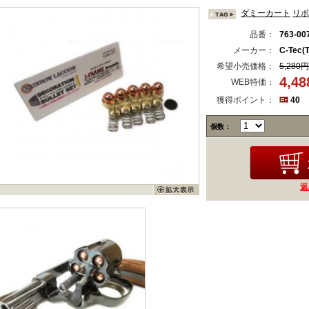
ダミーカート
リボ
品番：
763-00
メーカー：
C-Tec(
希望小売価格：
5,280円
4,4
WEB特価：
獲得ポイント：
40
個数：
返