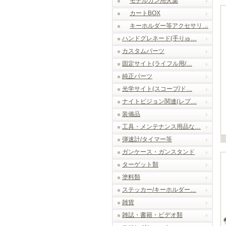
モデルガン用火薬
カートBOX
キーホルダー等アクセサリ…
ハンドグレネード(手りゅ…
カスタムパーツ
固定サイト(ライフル用/…
純正パーツ
光学サイト(スコープ/ド…
ナイトビジョン関連(レプ…
装備品
工具・メンテナンス用品な…
弾速計/タイマー等
ガンケース・ガンスタンド
ターゲット類
塗料類
ステッカー/キーホルダー…
雑貨
雑誌・書籍・ビデオ類