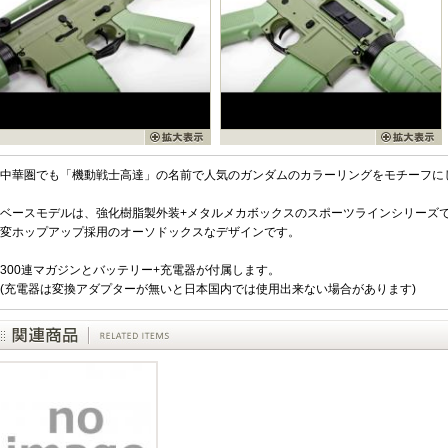
中華圏でも「機動戦士高達」の名前で人気のガンダムのカラーリングをモチーフに
ベースモデルは、強化樹脂製外装+メタルメカボックスのスポーツラインシリーズで
変ホップアップ採用のオーソドックスなデザインです。
300連マガジンとバッテリー+充電器が付属します。
(充電器は変換アダプターが無いと日本国内では使用出来ない場合があります)