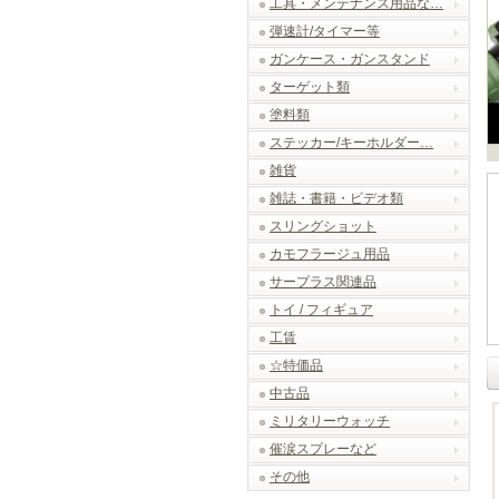
工具・メンテナンス用品な…
弾速計/タイマー等
ガンケース・ガンスタンド
ターゲット類
塗料類
ステッカー/キーホルダー…
雑貨
雑誌・書籍・ビデオ類
スリングショット
カモフラージュ用品
サープラス関連品
トイ / フィギュア
工賃
☆特価品
中古品
ミリタリーウォッチ
催涙スプレーなど
その他