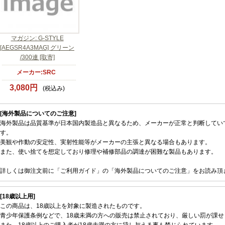
マガジン: G-STYLE
[AEGSR4A3MAG] グリーン
/300連 [取寄]
メーカー:SRC
3,080円
(税込み)
[海外製品についてのご注意]
海外製品は品質基準が日本国内製造品と異なるため、メーカーが正常と判断してい
す。
美観や作動の安定性、実射性能等がメーカーの主張と異なる場合もあります。
また、使い捨てを想定しており修理や補修部品の調達が困難な製品もあります。
詳しくは御注文前に「ご利用ガイド」の「海外製品についてのご注意」をお読み頂
[18歳以上用]
この商品は、18歳以上を対象に製造されたものです。
青少年保護条例などで、18歳未満の方への販売は禁止されており、厳しい罰が課せ