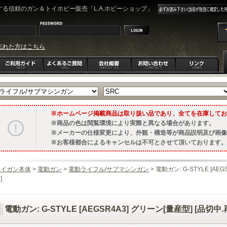
る信頼のガン＆トイホビー販売「L.A.ホビーショップ」
忘れた方はこちら
ホームページ掲載商品は取り扱い品であり、全てを在庫してお
商品の色は閲覧環境により実際と異なる場合があります。
メーカーの仕様変更により、外観・構造等が商品説明及び画像
お客様都合によるキャンセルは不可とさせて頂いております。
トイガン本体
>
電動ガン
>
電動ライフル/サブマシンガン
> 電動ガン: G-STYLE [A
]
電動ガン: G-STYLE [AEGSR4A3] グリーン[量産型] [品切中