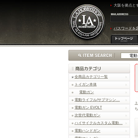
大阪を拠点とす
パスワードを
全商品カテゴリ一覧
トイガン本体
電動ガン
電動ライフル/サブマシン…
電動ガン EVOLT
ち
次世代電動ガン
ハイサイクルカスタム電動…
電動ハンドガン