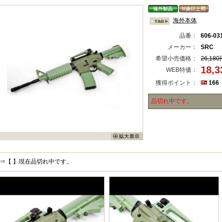
海外本体
品番：
606-03
メーカー：
SRC
希望小売価格：
26,180
18,
WEB特価：
獲得ポイント：
166
品切れ中です。
⇒【 】現在品切れ中です。