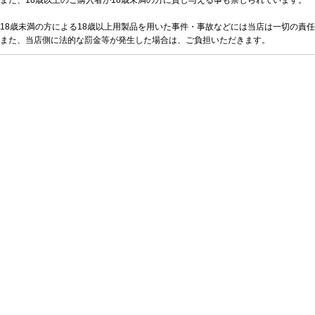
また、18歳以上のご購入者が18歳未満の方に貸し与える事も禁じられています。
18歳未満の方による18歳以上用製品を用いた事件・事故などには当店は一切の責
また、当店側に法的な罰金等が発生した場合は、ご負担いただきます。