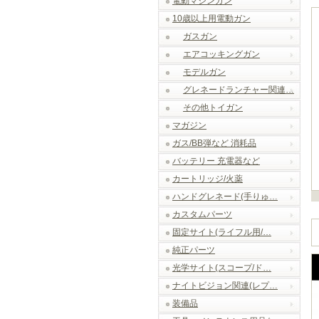
電動マシンガン
10歳以上用電動ガン
ガスガン
エアコッキングガン
モデルガン
グレネードランチャー関連…
その他トイガン
マガジン
ガス/BB弾など 消耗品
バッテリー 充電器など
カートリッジ/火薬
ハンドグレネード(手りゅ…
カスタムパーツ
固定サイト(ライフル用/…
純正パーツ
光学サイト(スコープ/ド…
ナイトビジョン関連(レプ…
装備品