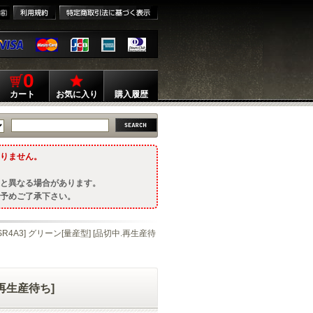
0
カート
お気に入り
購入履歴
りません。
と異なる場合があります。
予めご了承下さい。
EGSR4A3] グリーン[量産型] [品切中.再生産待
.再生産待ち]