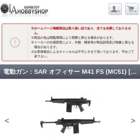
ホームページ掲載商品は取り扱い品であり、全てを在庫しておりませ
ん。
商品の色は閲覧環境により実際と異なる場合があります。
メーカーの仕様変更により、外観・構造等が商品説明及び画像と異なる
場合があります。
お客様都合によるキャンセルは不可とさせて頂いております。予めご了
承下さい。
電動ガン : SAR オフィサー M41 FS (MC51) [CA-013] [取寄]
<
>