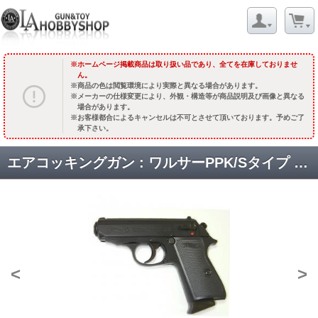
ホームページ掲載商品は取り扱い品であり、全てを在庫しておりませ
ん。
商品の色は閲覧環境により実際と異なる場合があります。
メーカーの仕様変更により、外観・構造等が商品説明及び画像と異なる
場合があります。
お客様都合によるキャンセルは不可とさせて頂いております。予めご了
承下さい。
エアコッキングガン : ワルサーPPK/Sタイプ [品切中.国内再入荷時期未定]
<
>