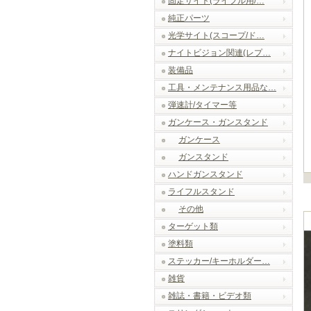
固定サイト(ライフル用/…
純正パーツ
光学サイト(スコープ/ド…
ナイトビジョン関連(レプ…
装備品
工具・メンテナンス用品な…
弾速計/タイマー等
ガンケース・ガンスタンド
ガンケース
ガンスタンド
ハンドガンスタンド
ライフルスタンド
その他
ターゲット類
塗料類
ステッカー/キーホルダー…
雑貨
雑誌・書籍・ビデオ類