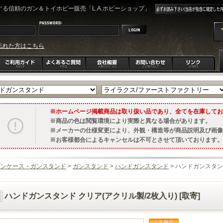
る信頼のガン＆トイホビー販売「L.A.ホビーショップ」
忘れた方はこちら
ホームページ掲載商品は取り扱い品であり、全てを在庫してお
商品の色は閲覧環境により実際と異なる場合があります。
メーカーの仕様変更により、外観・構造等が商品説明及び画像
お客様都合によるキャンセルは不可とさせて頂いております。
ガンケース・ガンスタンド
>
ガンスタンド
>
ハンドガンスタンド
> ハンドガンスタンド
ハンドガンスタンド クリア(アクリル製/2枚入り) [取寄]