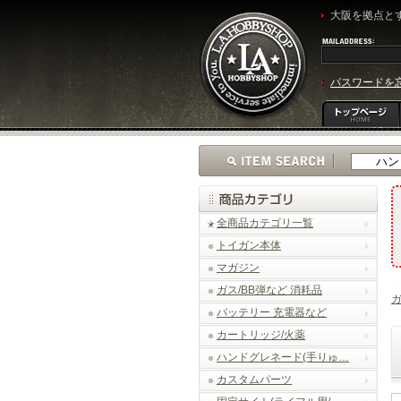
大阪を拠点とす
パスワードを
全商品カテゴリ一覧
トイガン本体
マガジン
ガス/BB弾など 消耗品
バッテリー 充電器など
カートリッジ/火薬
ハンドグレネード(手りゅ…
カスタムパーツ