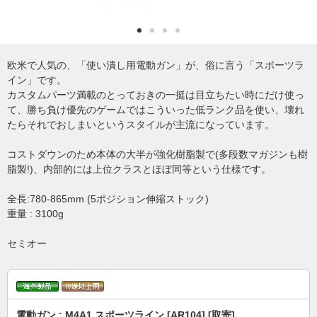
欧米で人気の、「使い潰し用電動ガン」が、俗に言う「スポーツラ
イン」です。
カスタムパーツ満載のとっておきの一挺は目立ちたい時にだけ使っ
て、勝ち負け優先のゲームではこういった低ランク品を使い、壊れ
たらそれでおしまいというスタイルが主流になっています。
コストダウンのため本体の大半が強化樹脂製で(多段数マガジンも樹
脂製!)、内部的には上位クラスとほぼ同等という仕様です。
全長:780-865mm (5ポジション伸縮ストック)
重量 : 3100g
セミオー
電動ガン : M4A1 スポーツライン [AR104] [取寄]