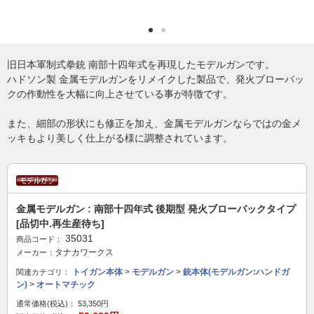
旧日本軍制式拳銃 南部十四年式を再現したモデルガンです。
ハドソン製 金属モデルガンをリメイクした製品で、発火ブローバッ
クの作動性を大幅に向上させている事が特徴です。
また、細部の形状にも修正を加え、金属モデルガンならではの金メ
ッキもより美しく仕上がる様に調整されています。
金属モデルガン : 南部十四年式 後期型 発火ブローバックタイプ
[品切中.再生産待ち]
35031
商品コード：
タナカワークス
メーカー：
トイガン本体
>
モデルガン
>
銃本体(モデルガン:ハンドガ
関連カテゴリ：
ン)
>
オートマチック
通常価格(税込)：
53,350円