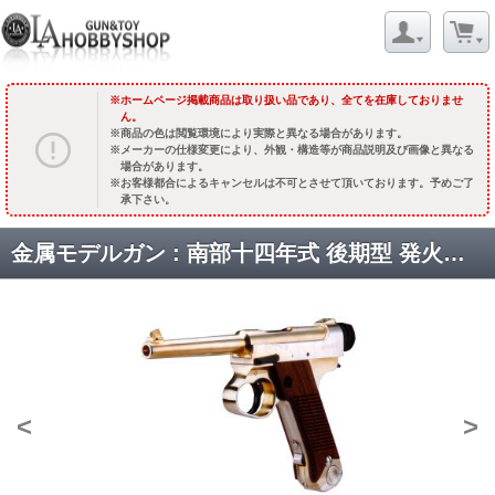
ホームページ掲載商品は取り扱い品であり、全てを在庫しておりませ
ん。
商品の色は閲覧環境により実際と異なる場合があります。
メーカーの仕様変更により、外観・構造等が商品説明及び画像と異なる
場合があります。
お客様都合によるキャンセルは不可とさせて頂いております。予めご了
承下さい。
金属モデルガン : 南部十四年式 後期型 発火ブローバックタイプ [品切中.再生産待ち]
<
>