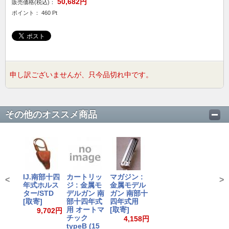
50,682円
販売価格(税込)：
ポイント： 460 Pt
申し訳ございませんが、只今品切れ中です。
その他のオススメ商品
IJ.南部十四
カートリッ
マガジン :
<
>
年式ホルス
ジ : 金属モ
金属モデル
ター/STD
デルガン 南
ガン 南部十
[取寄]
部十四年式
四年式用
用 オートマ
[取寄]
9,702円
チック
4,158円
typeB (15