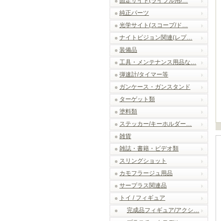
固定サイト(ライフル用/…
純正パーツ
光学サイト(スコープ/ド…
ナイトビジョン関連(レプ…
装備品
工具・メンテナンス用品な…
弾速計/タイマー等
ガンケース・ガンスタンド
ターゲット類
塗料類
ステッカー/キーホルダー…
雑貨
雑誌・書籍・ビデオ類
スリングショット
カモフラージュ用品
サープラス関連品
トイ / フィギュア
完成品フィギュア/アクシ…