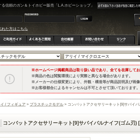
る信頼のガン＆トイホビー販売「L.A.ホビーショップ」
忘れた方はこちら
ホームページ掲載商品は取り扱い品であり、全てを在庫してお
商品の色は閲覧環境により実際と異なる場合があります。
メーカーの仕様変更により、外観・構造等が商品説明及び画像
お客様都合によるキャンセルは不可とさせて頂いております。
イ / フィギュア
>
プラスチックモデル
> コンバットアクセサリーキット[9]サバイバル
コンバットアクセサリーキット[9]サバイバルナイフ(ゴム刃) [