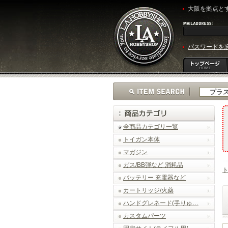
大阪を拠点とす
パスワードを
全商品カテゴリ一覧
トイガン本体
マガジン
ガス/BB弾など 消耗品
ト
バッテリー 充電器など
カートリッジ/火薬
ハンドグレネード(手りゅ…
カスタムパーツ