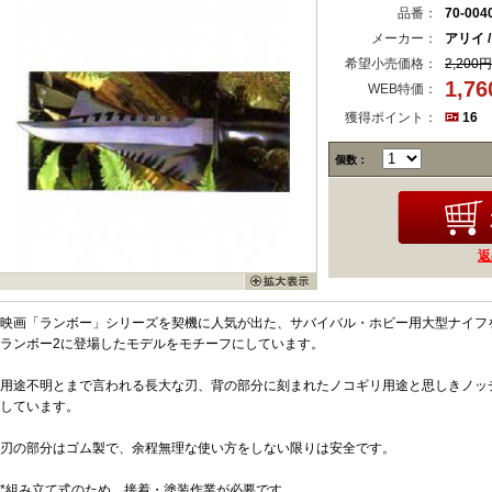
品番：
70-004
メーカー：
アリイ 
希望小売価格：
2,200円
1,7
WEB特価：
獲得ポイント：
16
個数：
返
映画「ランボー」シリーズを契機に人気が出た、サバイバル・ホビー用大型ナイフ
ランボー2に登場したモデルをモチーフにしています。
用途不明とまで言われる長大な刃、背の部分に刻まれたノコギリ用途と思しきノッ
しています。
刃の部分はゴム製で、余程無理な使い方をしない限りは安全です。
*組み立て式のため、接着・塗装作業が必要です。