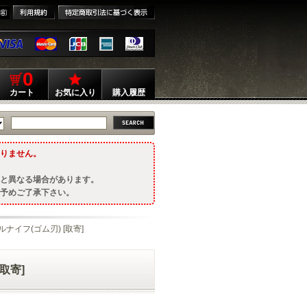
0
カート
お気に入り
購入履歴
りません。
と異なる場合があります。
予めご了承下さい。
ナイフ(ゴム刃) [取寄]
取寄]