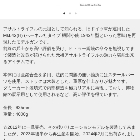
アサルトライフルの元祖として知られる、旧ドイツ軍が運用した
Mkb42(H) (へーネル社タイプ 機関小銃 1942年型といった意味)を再
現したモデルガンです。
前線の兵士から高い評価を受け、ヒトラー総統の命令を無視してま
で製造と改良が続けられた元祖アサルトライフルの魅力を堪能出来
るアイテムです。
本体には亜鉛合金を多用、法的に問題の無い箇所にはスチールパー
ツを使用、ストックは木製とした、重厚な仕上がりが魅力です。
ダミーカート装填式で内部構造を極力リアルに再現しており、博物
館の展示用として使用されるなど、高い評価を得ています。
全長 : 935mm
重量 : 4000g
☆2012年に一旦完売、その後バリエーションモデルを製造して来ま
したが、2023年後半から再生産を開始、2024年2月に出荷されまし