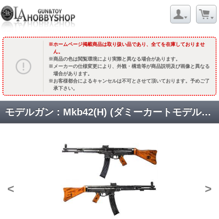
ホームページ掲載商品は取り扱い品であり、全てを在庫しておりませ
ん。
商品の色は閲覧環境により実際と異なる場合があります。
メーカーの仕様変更により、外観・構造等が商品説明及び画像と異なる
場合があります。
お客様都合によるキャンセルは不可とさせて頂いております。予めご了
承下さい。
モデルガン : Mkb42(H) (ダミーカートモデル) [取寄]
<
>