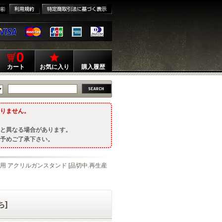
0
カート
お気に入り
購入履歴
りません。
と異なる場合があります。
予めご了承下さい。
用 アクリルガンスタンド [品切中.再生産
ち]