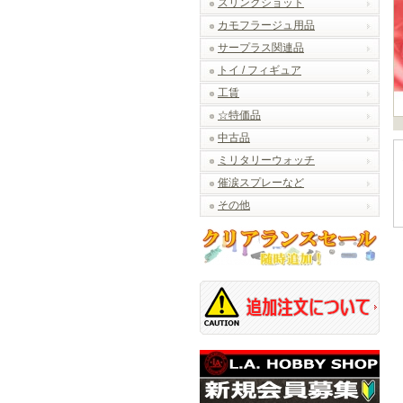
スリングショット
カモフラージュ用品
サープラス関連品
トイ / フィギュア
工賃
☆特価品
中古品
ミリタリーウォッチ
催涙スプレーなど
その他