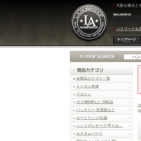
大阪を拠点とす
パスワードを
全商品カテゴリ一覧
トイガン本体
マガジン
ガス/BB弾など 消耗品
バッテリー 充電器など
待
カートリッジ/火薬
ハンドグレネード(手りゅ…
カスタムパーツ