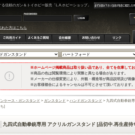
る信頼のガン＆トイホビー販売「L.A.ホビーショップ」
忘れた方はこちら
ホームページ掲載商品は取り扱い品であり、全てを在庫してお
商品の色は閲覧環境により実際と異なる場合があります。
メーカーの仕様変更により、外観・構造等が商品説明及び画像
お客様都合によるキャンセルは不可とさせて頂いております。
ガンケース・ガンスタンド
>
ガンスタンド
>
ハンドガンスタンド
> 九四式自動拳銃専
ち]
九四式自動拳銃専用 アクリルガンスタンド [品切中.再生産待