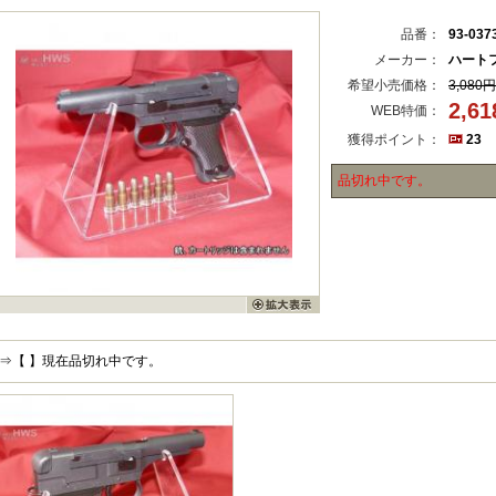
品番：
93-037
メーカー：
ハート
希望小売価格：
3,080円
2,6
WEB特価：
獲得ポイント：
23
品切れ中です。
⇒【 】現在品切れ中です。