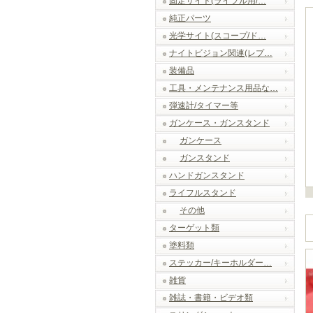
固定サイト(ライフル用/…
純正パーツ
光学サイト(スコープ/ド…
ナイトビジョン関連(レプ…
装備品
工具・メンテナンス用品な…
弾速計/タイマー等
ガンケース・ガンスタンド
ガンケース
ガンスタンド
ハンドガンスタンド
ライフルスタンド
その他
ターゲット類
塗料類
ステッカー/キーホルダー…
雑貨
雑誌・書籍・ビデオ類