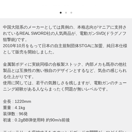
中国大陸系のメーカーとしては異例の、本格志向がマニアに支持さ
れているREAL SWORD社の人気商品が、電動ガンSVD(ドラグノフ
狙撃銃)です。
2010年10月をもって日本の自主規制団体STGAに加盟、純日本仕様
として販売を開始しました。
金属製ボディに実銃同様の合板製ストック、内部メカも既存の他社
製品とは互換性の無い独自のデザインとするなど、気合の感じられ
る仕上がりです。
使用に関しては、若干の気難しさを残しますが、電動ガンのチュー
ニング経験がある人ならまったく問題が無いレベルです。
全長 : 1220mm
重量 : 4.1kg
装弾数 : 96発
初速 : 0.2gBB弾使用時 約90m/s前後