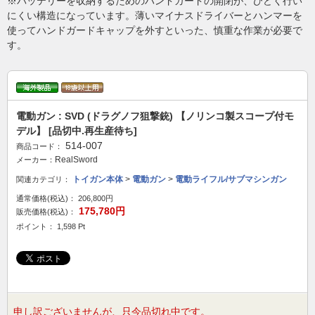
※バッテリーを収納するためのハンドガードの開閉が、ひどく行い
にくい構造になっています。薄いマイナスドライバーとハンマーを
使ってハンドガードキャップを外すといった、慎重な作業が必要で
す。
電動ガン : SVD (ドラグノフ狙撃銃) 【ノリンコ製スコープ付モ
デル】 [品切中.再生産待ち]
514-007
商品コード：
RealSword
メーカー：
トイガン本体
>
電動ガン
>
電動ライフル/サブマシンガン
関連カテゴリ：
通常価格(税込)：
206,800円
175,780円
販売価格(税込)：
ポイント： 1,598 Pt
申し訳ございませんが、只今品切れ中です。