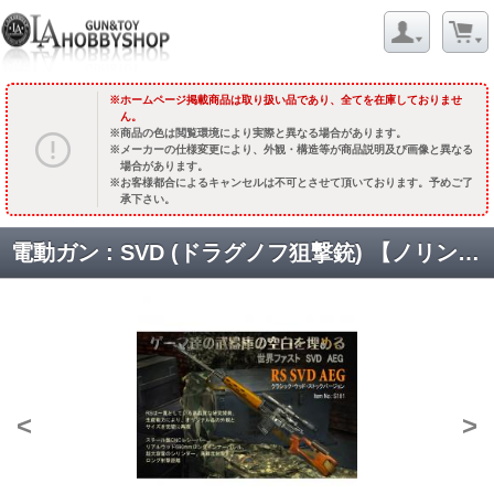
ホームページ掲載商品は取り扱い品であり、全てを在庫しておりませ
ん。
商品の色は閲覧環境により実際と異なる場合があります。
メーカーの仕様変更により、外観・構造等が商品説明及び画像と異なる
場合があります。
お客様都合によるキャンセルは不可とさせて頂いております。予めご了
承下さい。
電動ガン : SVD (ドラグノフ狙撃銃) 【ノリンコ製スコープ付モデル】 [品切中.再生産待ち]
<
>