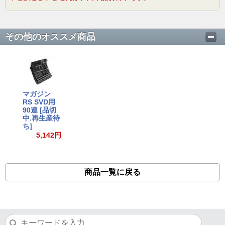
その他のオススメ商品
マガジン
RS SVD用
90連 [品切
中.再生産待
ち]
5,142円
商品一覧に戻る