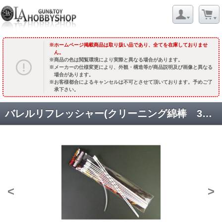
ホームページ掲載商品は取り扱い品であり、全てを在庫しておりませ
ん。
商品の色は閲覧環境により実際と異なる場合があります。
メーカーの仕様変更により、外観・構造等が商品説明及び画像と異なる
場合があります。
お客様都合によるキャンセルは不可とさせて頂いております。予めご了
承下さい。
バレルリフレッシャー(クリーニング綿棒 300mm 10本入) [取寄]
<
>