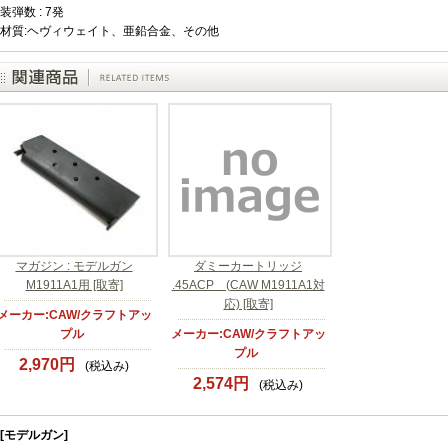
装弾数 : 7発
材質:ヘヴィウェイト、亜鉛合金、その他
マガジン : モデルガン
ダミーカートリッジ
M1911A1用 [取寄]
.45ACP (CAW M1911A1対
応) [取寄]
メーカー:CAW/クラフトアッ
プル
メーカー:CAW/クラフトアッ
プル
2,970円
(税込み)
2,574円
(税込み)
[モデルガン]