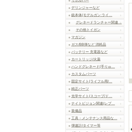
リボルバー
デリンジャーなど
銃本体(モデルガン:ライ…
グレネードランチャー関連…
その他トイガン
マガジン
ガス/BB弾など 消耗品
バッテリー 充電器など
カートリッジ/火薬
ハンドグレネード(手りゅ…
カスタムパーツ
固定サイト(ライフル用/…
純正パーツ
光学サイト(スコープ/ド…
ナイトビジョン関連(レプ…
装備品
工具・メンテナンス用品な…
弾速計/タイマー等