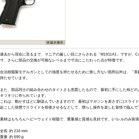
過去から現在に至るまで、マニアの厳しい目にさらされる「M1911A1」ですが、
寸、さらに部品の交換が可能なレベルまで寸法にこだわった点が特徴です。
合法樹脂製モデルガンとしての強度を持たせるために致し方ない箇所以外は、「実
持たせています。
また、部品同士の組み合わせのタイトさも意図したもので、最初に手にした殆どの
キツキツに作られています。
これは、動かすほどに馴染んでいきますので、最初はマガジンを差さずに(スライド
起こした状態でスライドを前後させるなどして、慣らし操作を楽しむ覚悟で臨んで
素材はもちろんヘビーウェイト樹脂で、重量感と質感も良好です。(バレルのみ装填
全長: 約 216 mm
重量: 約 690 g