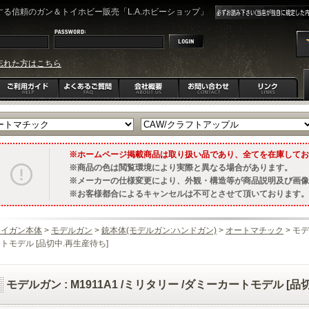
る信頼のガン＆トイホビー販売「L.A.ホビーショップ」
忘れた方はこちら
ホームページ掲載商品は取り扱い品であり、全てを在庫してお
商品の色は閲覧環境により実際と異なる場合があります。
メーカーの仕様変更により、外観・構造等が商品説明及び画像
お客様都合によるキャンセルは不可とさせて頂いております。
トイガン本体
>
モデルガン
>
銃本体(モデルガン:ハンドガン)
>
オートマチック
> モデ
トモデル [品切中.再生産待ち]
モデルガン : M1911A1 /ミリタリー /ダミーカートモデル [品