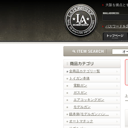
大阪を拠点とす
パスワードを
全商品カテゴリ一覧
トイガン本体
電動ガン
ガスガン
エアコッキングガン
ー
モデルガン
銃本体(モデルガン:ハン…
オートマチック