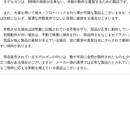
モデルガンは、BB弾の発射が出来ない、外観や動作を鑑賞するための製品です。
また、火薬を用いて発火・ブローバックを行う事が可能な製品もございますが、
は比較にならず、最適な作動条件でないと容易に破損する場合がございます。
作動させる場合は説明書に記載されている手順を守り、部品が正常に動作してい
初期動作が渋い場合は、手動で慎重に操作を行い、部品同士をなじませて下さい
気温が低く製品の素材が冷えている場合、逆に暖房や直射日光にさらされて素材
すい傾向があります。
現在販売されているモデルガンの中には、数十年前に金型が製作されたものも少
立つ傷がある場合がございますが、メーカー側の基準では正常な製品だとされてい
もご期待に応える美観を備えている保証はございません。