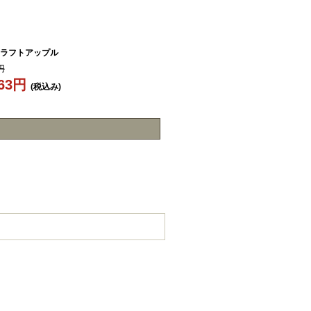
クラフトアップル
円
863円
(税込み)