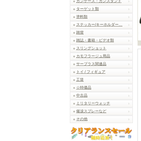
ガンケース・ガンスタンド
ターゲット類
塗料類
ステッカー/キーホルダー…
雑貨
雑誌・書籍・ビデオ類
スリングショット
カモフラージュ用品
サープラス関連品
トイ / フィギュア
工賃
☆特価品
中古品
ミリタリーウォッチ
催涙スプレーなど
その他