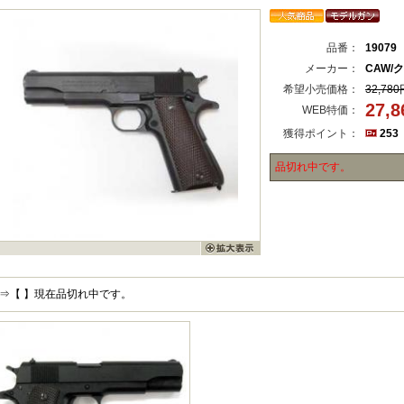
品番：
19079
メーカー：
CAW/
希望小売価格：
32,780
27,
WEB特価：
獲得ポイント：
253
品切れ中です。
⇒【 】現在品切れ中です。