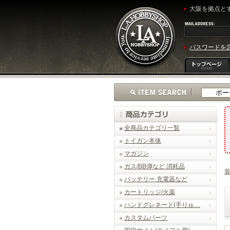
大阪を拠点とす
パスワードを
全商品カテゴリ一覧
トイガン本体
マガジン
ガス/BB弾など 消耗品
バッテリー 充電器など
カートリッジ/火薬
ハンドグレネード(手りゅ…
カスタムパーツ