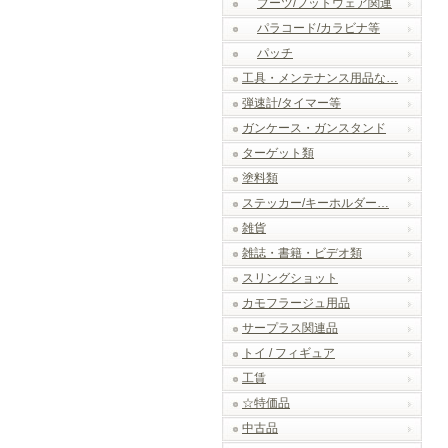
ブーツ/フットウェア関連
パラコード/カラビナ等
パッチ
工具・メンテナンス用品な…
弾速計/タイマー等
ガンケース・ガンスタンド
ターゲット類
塗料類
ステッカー/キーホルダー…
雑貨
雑誌・書籍・ビデオ類
スリングショット
カモフラージュ用品
サープラス関連品
トイ / フィギュア
工賃
☆特価品
中古品