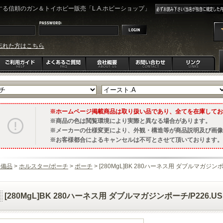
る信頼のガン＆トイホビー販売「L.A.ホビーショップ」
忘れた方はこちら
ホームページ掲載商品は取り扱い品であり、全てを在庫してお
商品の色は閲覧環境により実際と異なる場合があります。
メーカーの仕様変更により、外観・構造等が商品説明及び画像
お客様都合によるキャンセルは不可とさせて頂いております。
装備品
>
ホルスター/ポーチ
>
ポーチ
> [280MgL]BK 280ハーネス用 ダブルマガジンポーチ
[280MgL]BK 280ハーネス用 ダブルマガジンポーチ/P226.USP