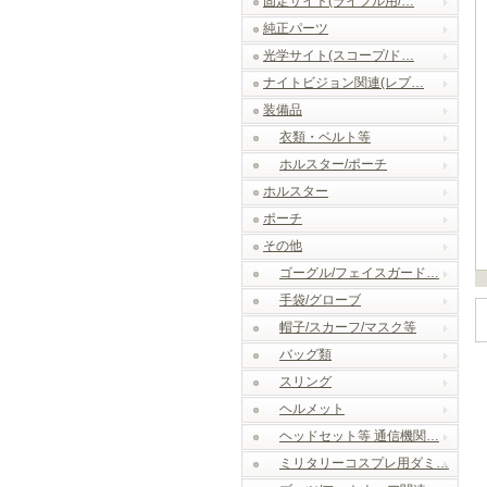
固定サイト(ライフル用/…
純正パーツ
光学サイト(スコープ/ド…
ナイトビジョン関連(レプ…
装備品
衣類・ベルト等
ホルスター/ポーチ
ホルスター
ポーチ
その他
ゴーグル/フェイスガード…
手袋/グローブ
帽子/スカーフ/マスク等
バッグ類
スリング
ヘルメット
ヘッドセット等 通信機関…
ミリタリーコスプレ用ダミ…