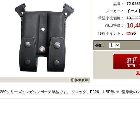
品番：
72-028
メーカー：
イースト
希望小売価格：
13,112
10,
WEB特価：
獲得ポイント：
95
個数：
返
280シリーズのマガジンポーチ単品です。 グロック、P226、USP等の中型拳銃の