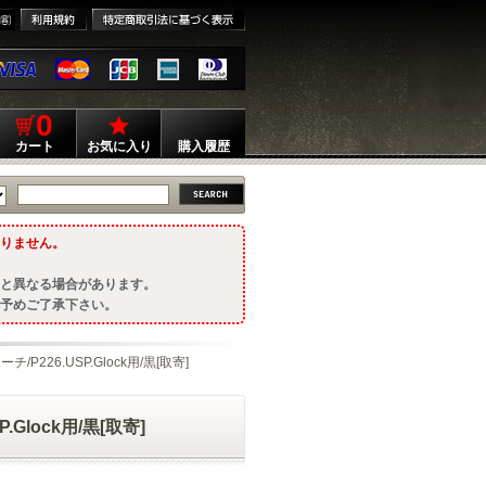
0
カート
お気に入り
購入履歴
りません。
と異なる場合があります。
予めご了承下さい。
/P226.USP.Glock用/黒[取寄]
.Glock用/黒[取寄]