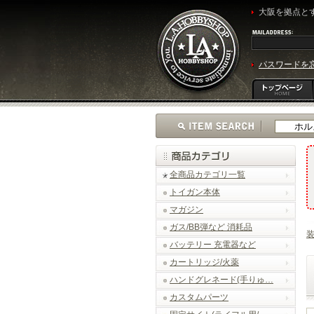
大阪を拠点とす
パスワードを
全商品カテゴリ一覧
トイガン本体
マガジン
ガス/BB弾など 消耗品
バッテリー 充電器など
カートリッジ/火薬
ハンドグレネード(手りゅ…
カスタムパーツ