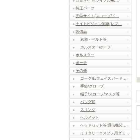
固定サイト(ライフル用/…
純正パーツ
光学サイト(スコープ/ド…
ナイトビジョン関連(レプ…
装備品
衣類・ベルト等
ホルスター/ポーチ
ホルスター
ポーチ
その他
ゴーグル/フェイスガード…
手袋/グローブ
帽子/スカーフ/マスク等
バッグ類
スリング
ヘルメット
ヘッドセット等 通信機関…
ミリタリーコスプレ用ダミ…