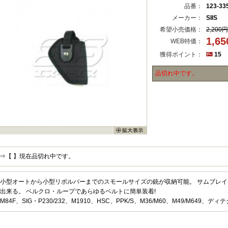
品番：
123-33
メーカー：
SIIS
希望小売価格：
2,200円
1,6
WEB特価：
獲得ポイント：
15
品切れ中です。
⇒【 】現在品切れ中です。
小型オートから小型リボルバーまでのスモールサイズの銃が収納可能。 サムブレ
出来る。 ベルクロ・ループであらゆるベルトに簡単装着!
M84F、SIG・P230/232、M1910、HSC、PPK/S、M36/M60、M49/M649、ディ