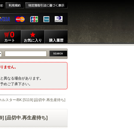
0
カート
お気に入り
購入履歴
りません。
と異なる場合があります。
予めご了承下さい。
ー/BK [S119] [品切中.再生産待ち]
] [品切中.再生産待ち]