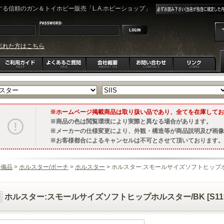
る信頼のガン＆トイホビー販売「L.A.ホビーショップ」
忘れた方はこちら
ホームページ掲載商品は取り扱い品であり、全てを在庫してお
商品の色は閲覧環境により実際と異なる場合があります。
メーカーの仕様変更により、外観・構造等が商品説明及び画像
お客様都合によるキャンセルは不可とさせて頂いております。
装備品
>
ホルスター/ポーチ
>
ホルスター
> ホルスター:スモールサイズソフトヒップホルスタ
ホルスター:スモールサイズソフトヒップホルスター/BK [S119