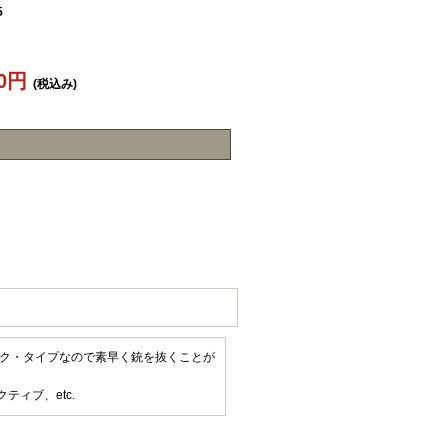
5
50円
(税込み)
イク・タイプなので素早く銃を抜くことが
テクティブ、etc.