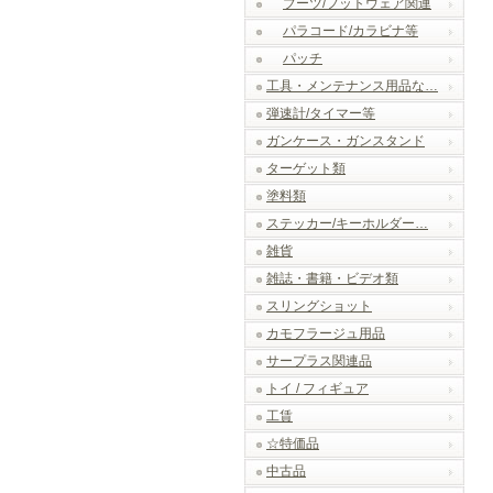
ブーツ/フットウェア関連
パラコード/カラビナ等
パッチ
工具・メンテナンス用品な…
弾速計/タイマー等
ガンケース・ガンスタンド
ターゲット類
塗料類
ステッカー/キーホルダー…
雑貨
雑誌・書籍・ビデオ類
スリングショット
カモフラージュ用品
サープラス関連品
トイ / フィギュア
工賃
☆特価品
中古品