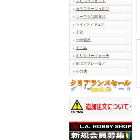
スリングショット
カモフラージュ用品
サープラス関連品
トイ / フィギュア
工賃
☆特価品
中古品
ミリタリーウォッチ
催涙スプレーなど
その他