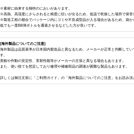
※素材に由来する独特のにおいがあります。
※高熱、高湿度にさらされると精度に狂いが出るため、低温で乾燥した場所で保管
※製造工程の都合でパッケージ内にゴミや不良成型品が入る場合があるため、袋か
低でも一度BB弾ボトルを通過させるなどした方が良いです。
[海外製品についてのご注意]
海外製品は品質基準が日本国内製造品と異なるため、メーカーが正常と判断してい
す。
美観や作動の安定性、実射性能等がメーカーの主張と異なる場合もあります。
また、使い捨てを想定しており修理や補修部品の調達が困難な製品もあります。
詳しくは御注文前に「ご利用ガイド」の「海外製品についてのご注意」をお読み頂