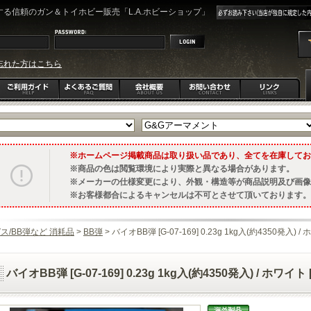
る信頼のガン＆トイホビー販売「L.A.ホビーショップ」
忘れた方はこちら
ホームページ掲載商品は取り扱い品であり、全てを在庫してお
商品の色は閲覧環境により実際と異なる場合があります。
メーカーの仕様変更により、外観・構造等が商品説明及び画像
お客様都合によるキャンセルは不可とさせて頂いております。
ス/BB弾など 消耗品
>
BB弾
> バイオBB弾 [G-07-169] 0.23g 1kg入(約4350発入) /
バイオBB弾 [G-07-169] 0.23g 1kg入(約4350発入) / ホワイト 