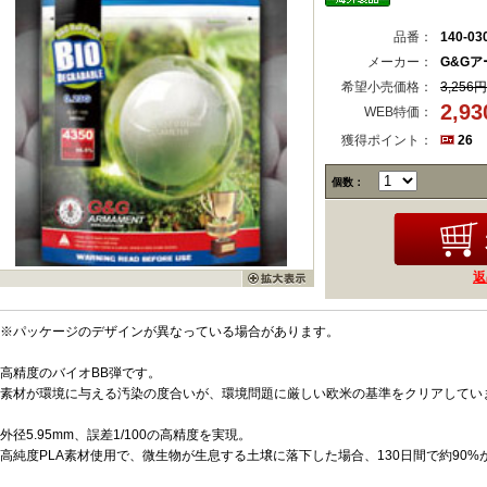
品番：
140-03
メーカー：
G&G
希望小売価格：
3,256円
2,9
WEB特価：
獲得ポイント：
26
個数：
返
※パッケージのデザインが異なっている場合があります。
高精度のバイオBB弾です。
素材が環境に与える汚染の度合いが、環境問題に厳しい欧米の基準をクリアしてい
外径5.95mm、誤差1/100の高精度を実現。
高純度PLA素材使用で、微生物が生息する土壌に落下した場合、130日間で約90