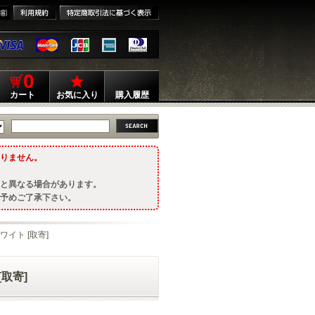
0
カート
お気に入り
購入履歴
りません。
と異なる場合があります。
予めご了承下さい。
 ホワイト [取寄]
[取寄]