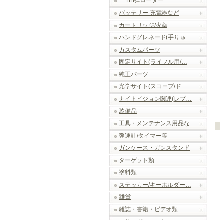
BB弾ローダー
バッテリー 充電器など
カートリッジ/火薬
ハンドグレネード(手りゅ…
カスタムパーツ
固定サイト(ライフル用/…
純正パーツ
光学サイト(スコープ/ド…
ナイトビジョン関連(レプ…
装備品
工具・メンテナンス用品な…
弾速計/タイマー等
ガンケース・ガンスタンド
ターゲット類
塗料類
ステッカー/キーホルダー…
雑貨
雑誌・書籍・ビデオ類