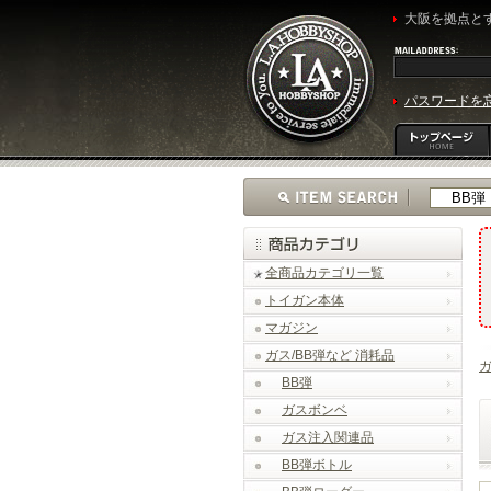
大阪を拠点とす
パスワードを
全商品カテゴリ一覧
トイガン本体
マガジン
ガス/BB弾など 消耗品
ガ
BB弾
ガスボンベ
ガス注入関連品
BB弾ボトル